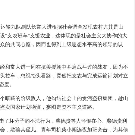
汽车运输九队副队长常大进根据社会调查发现农村尤其是山
设"支农班车"支援农业，这体现的是社会主义大协作的大
众的共同心愿，因而也得到上级思想水平高的领导的认
经和常大进一同在抗美援朝中并肩战斗过的战友，因为不
头拉车，忽视抬头看路，竟然把支农与完成运输计划对立
的态度。
个暗藏的阶级敌人，他勾结社会上的贪污盗窃集团，趁山
盗卖国家计划物资，妄图走资本主义道路。
打击了坏分子的不法行为，柴德贵等人怀恨在心。柴德贵利
会，欺骗其侄儿、青年司机柴小闯连夜加班突击，为其偷