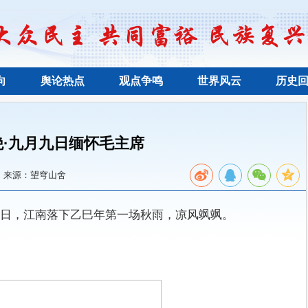
向
舆论热点
观点争鸣
世界风云
历史
绝·九月九日缅怀毛主席
来源：望穹山舍
日，江南落下乙巳年第一场秋雨，凉风飒飒。