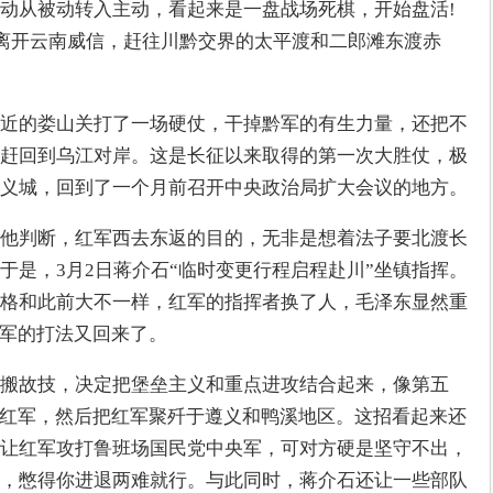
动从被动转入主动，看起来是一盘战场死棋，开始盘活!
军离开云南威信，赶往川黔交界的太平渡和二郎滩东渡赤
近的娄山关打了一场硬仗，干掉黔军的有生力量，还把不
赶回到乌江对岸。这是长征以来取得的第一次大胜仗，极
义城，回到了一个月前召开中央政治局扩大会议的地方。
他判断，红军西去东返的目的，无非是想着法子要北渡长
于是，3月2日蒋介石“临时变更行程启程赴川”坐镇指挥。
格和此前大不一样，红军的指挥者换了人，毛泽东显然重
红军的打法又回来了。
搬故技，决定把堡垒主义和重点进攻结合起来，像第五
困红军，然后把红军聚歼于遵义和鸭溪地区。这招看起来还
让红军攻打鲁班场国民党中央军，可对方硬是坚守不出，
，憋得你进退两难就行。与此同时，蒋介石还让一些部队