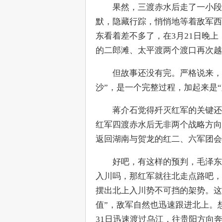
　　果然，三渡赤水后走了一小段
默，隐藏行踪，悄悄地等着敌军西
东看着差不多了，在3月21日晚
的二郎滩、太平渡两个渡口再次越
　　但故事还没有完。严格说来，
沙”，是一个完整过程，加起来是“
　　蒋介石觉得歼灭红军的关键还
红军四渡赤水后无非两个战略方向
返回湖南与贺龙的红二、六军团会
　　好吧，有这样的预判，毛泽东
入川吗，那红军就往北走点路吧，
摆出北上入川势不可挡的架势。这
值”，敌军自然也迅速跟进北上。
31日迅速渡过乌江，往贵阳方向