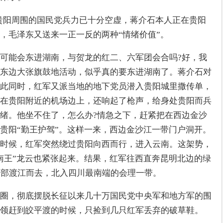
贵阳周围的国民党兵力已十分空虚，蒋介石本人正在贵阳
，毛泽东又送来一正一反的两种“情绪价值”。
可能会东进湖南，与贺龙的红二、六军团会合吗?好，我
东边大张旗鼓地活动，似乎真的要东进湖南了。蒋介石对
此同时，红军又派当地的地下党员潜入贵阳城里撒传单，
在贵阳附近的机场边上，还响起了枪声，给身处贵阳而兵
绪。他坐不住了，怎么办?情急之下，赶紧把在西边金沙
贵阳“勤王护驾”。这样一来，西边金沙江一带门户洞开。
时候，红军突然绕过贵阳向西而行，进入云南。这架势，
南王”龙云也紧张起来。结果，红军往西直奔昆明北边的绿
全部渡江而去，北入四川最南端的会理一带。
圈，彻底摆脱长征以来几十万国民党中央军和地方军的围
领赶到皎平渡的时候，只捡到几只红军丢弃的破草鞋。