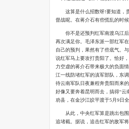
　　这算是什么招数呀!要知道，
督战呢。在蒋介石有些慌乱的时候
　　你不是还预判红军南渡乌江后
再次满足你。毛泽东派一部红军在
自己的预判，果然有了些底气。与
说红军马上要攻打贵阳了。恰好，
力空虚的蒋介石带来极大的负面情
江一线防堵红军的滇军部队，东调
待云南军队日夜兼程奔贵阳而来的
好像又要奔着昆明而去，搞得“云
劝县，在金沙江皎平渡于5月9日
　　从此，中央红军算是跳出包围
追堵截。据说，追击红军的敌军将