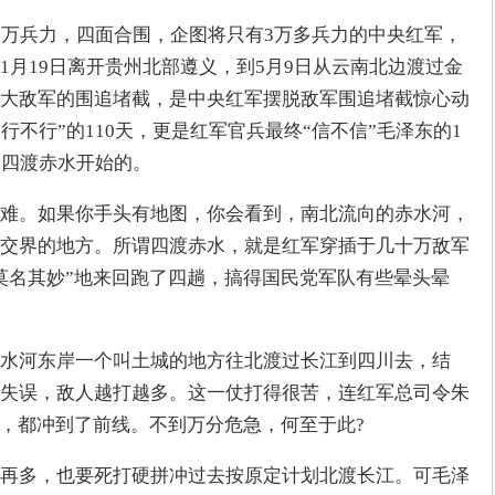
0万兵力，四面合围，企图将只有3万多兵力的中央红军，
1月19日离开贵州北部遵义，到5月9日从云南北边渡过金
大敌军的围追堵截，是中央红军摆脱敌军围追堵截惊心动
行不行”的110天，更是红军官兵最终“信不信”毛泽东的1
从四渡赤水开始的。
难。如果你手头有地图，你会看到，南北流向的赤水河，
交界的地方。所谓四渡赤水，就是红军穿插于几十万敌军
莫名其妙”地来回跑了四趟，搞得国民党军队有些晕头晕
水河东岸一个叫土城的地方往北渡过长江到四川去，结
失误，敌人越打越多。这一仗打得很苦，连红军总司令朱
团，都冲到了前线。不到万分危急，何至于此?
再多，也要死打硬拼冲过去按原定计划北渡长江。可毛泽