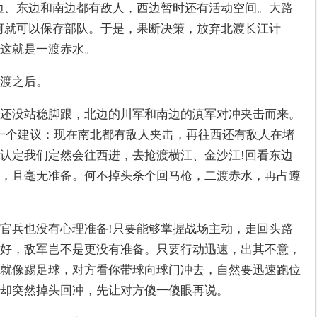
边、东边和南边都有敌人，西边暂时还有活动空间。大路
河就可以保存部队。于是，果断决策，放弃北渡长江计
这就是一渡赤水。
渡之后。
还没站稳脚跟，北边的川军和南边的滇军对冲夹击而来。
一个建议：现在南北都有敌人夹击，再往西还有敌人在堵
认定我们定然会往西进，去抢渡横江、金沙江!回看东边
，且毫无准备。何不掉头杀个回马枪，二渡赤水，再占遵
官兵也没有心理准备!只要能够掌握战场主动，走回头路
好，敌军岂不是更没有准备。只要行动迅速，出其不意，
就像踢足球，对方看你带球向球门冲去，自然要迅速跑位
却突然掉头回冲，先让对方傻一傻眼再说。