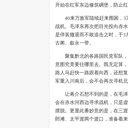
开始在红军东边修筑碉堡，防止
　　40来万敌军陆续赶来围困，
战机。毛泽东再次把目光投向赤水
是佯装撤退而不敢追击之时，于3
古蔺、叙永一带。
　　聚集黔北的各路国民党军队，
意图究竟要往哪里去。既无定算，
路人马赶快一路跟着向西，还想复
军重入川南后，会不会再次寻机北
　　让蒋介石想不到的是，在毛泽
会在赤水河西边寻求战机，只是虚
摆脱。更显此番妙意的是，在三渡
郎滩、太平渡两个渡口，准备着来