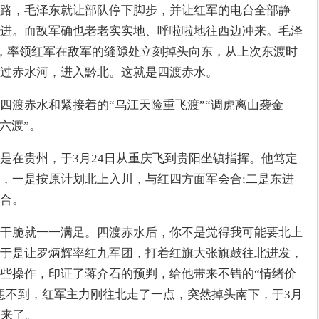
路，毛泽东就让部队停下脚步，并让红军的电台全部静
进。而敌军确也老老实实地、呼啦啦地往西边冲来。毛泽
上，率领红军在敌军的缝隙处立刻掉头向东，从上次东渡时
过赤水河，进入黔北。这就是四渡赤水。
四渡赤水和紧接着的“乌江天险重飞渡”“调虎离山袭金
六渡”。
是在贵州，于3月24日从重庆飞到贵阳坐镇指挥。他笃定
，一是按原计划北上入川，与红四方面军会合;二是东进
合。
干脆就一一满足。四渡赤水后，你不是觉得我可能要北上
于是让罗炳辉率红九军团，打着红旗大张旗鼓往北进发，
些操作，印证了蒋介石的预判，给他带来不错的“情绪价
想不到，红军主力刚往北走了一点，突然掉头南下，于3月
奔来了。