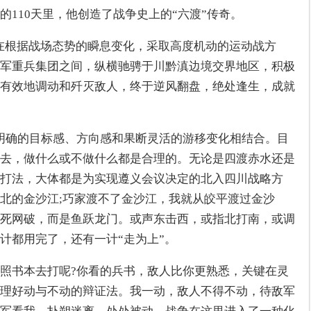
110天里，他创造了战争史上的“六渡”传奇。
妙在根据战场态势的瞬息变化，采取高度机动的运动战方
军重兵集团之间，纵横驰骋于川黔滇边境交界地区，积极
有效地调动和歼灭敌人，终于逆风翻盘，绝处逢生，成就
明确的目标感、方向感和果断灵活的游移变化相结合。目
去，做什么或不做什么都是合理的。无论是四渡赤水还是
打法，大体都是为实现遵义会议决定的北入四川战略方
北的金沙江;巧家渡不了金沙江，我就从皎平渡过金沙
死网破，而是鱼跃龙门。或声东击西，或指北打南，或调
计都用完了，还有一计“走为上”。
照书本去打呢?你看的兵书，敌人比你更熟悉，关键在灵
理好动与不动的辩证法。我一动，敌人不得不动，待敌军