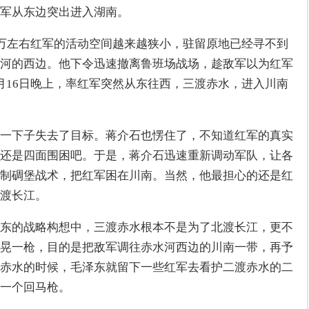
红军从东边突出进入湖南。
3万左右红军的活动空间越来越狭小，驻留原地已经寻不到
河的西边。他下令迅速撤离鲁班场战场，趁敌军以为红军
月16日晚上，率红军突然从东往西，三渡赤水，进入川南
一下子失去了目标。蒋介石也愣住了，不知道红军的真实
还是四面围困吧。于是，蒋介石迅速重新调动军队，让各
制碉堡战术，把红军困在川南。当然，他最担心的还是红
渡长江。
东的战略构想中，三渡赤水根本不是为了北渡长江，更不
晃一枪，目的是把敌军调往赤水河西边的川南一带，再予
赤水的时候，毛泽东就留下一些红军去看护二渡赤水的二
一个回马枪。