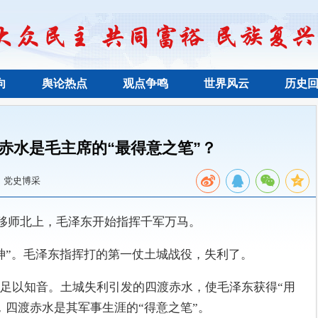
向
舆论热点
观点争鸣
世界风云
历史
赤水是毛主席的“最得意之笔”？
：党史博采
，移师北上，毛泽东开始指挥千军万马。
神”。毛泽东指挥打的第一仗土城战役，失利了。
足以知音。土城失利引发的四渡赤水，使毛泽东获得“用
，四渡赤水是其军事生涯的“得意之笔”。