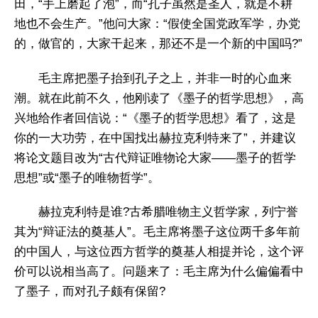
田，“手上磨起了泡”，而“孔子虽然是圣人，就是不耕
地也不会生产。”他问大家：“假使全国党政军学，办党
的，做官的，大家干起来，那还不是一个新的中国吗?”
毛主席把墨子抬到孔子之上，并非一时的心血来
潮。就在此前不久，他刚读了《墨子的哲学思想》，高
兴地给作者回信说：“《墨子的哲学思想》看了，这是
你的一大功劳，在中国找出赫拉克利特来了”，并建议
将论文题目改为“古代辩证唯物论大家——墨子的哲学
思想”或“墨子的唯物哲学”。
赫拉克利特是谁?古希腊唯物主义哲学家，列宁誉
其为“辩证法的奠基人”。毛主席将墨子这位两千多年前
的中国人，与这位西方哲学的奠基人相提并论，这个评
价可以说相当高了。问题来了：毛主席为什么偏偏看中
了墨子，而对孔子颇有保留?