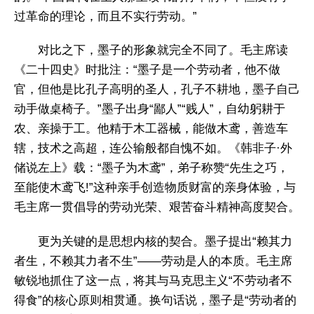
过革命的理论，而且不实行劳动。”
对比之下，墨子的形象就完全不同了。毛主席读
《二十四史》时批注：“墨子是一个劳动者，他不做
官，但他是比孔子高明的圣人，孔子不耕地，墨子自己
动手做桌椅子。”墨子出身“鄙人”“贱人”，自幼躬耕于
农、亲操于工。他精于木工器械，能做木鸢，善造车
辖，技术之高超，连公输般都自愧不如。《韩非子·外
储说左上》载：“墨子为木鸢”，弟子称赞“先生之巧，
至能使木鸢飞!”这种亲手创造物质财富的亲身体验，与
毛主席一贯倡导的劳动光荣、艰苦奋斗精神高度契合。
更为关键的是思想内核的契合。墨子提出“赖其力
者生，不赖其力者不生”——劳动是人的本质。毛主席
敏锐地抓住了这一点，将其与马克思主义“不劳动者不
得食”的核心原则相贯通。换句话说，墨子是“劳动者的