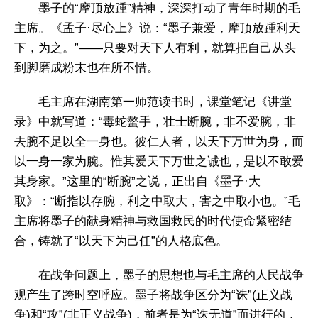
墨子的“摩顶放踵”精神，深深打动了青年时期的毛
主席。《孟子·尽心上》说：“墨子兼爱，摩顶放踵利天
下，为之。”——只要对天下人有利，就算把自己从头
到脚磨成粉末也在所不惜。
毛主席在湖南第一师范读书时，课堂笔记《讲堂
录》中就写道：“毒蛇螫手，壮士断腕，非不爱腕，非
去腕不足以全一身也。彼仁人者，以天下万世为身，而
以一身一家为腕。惟其爱天下万世之诚也，是以不敢爱
其身家。”这里的“断腕”之说，正出自《墨子·大
取》：“断指以存腕，利之中取大，害之中取小也。”毛
主席将墨子的献身精神与救国救民的时代使命紧密结
合，铸就了“以天下为己任”的人格底色。
在战争问题上，墨子的思想也与毛主席的人民战争
观产生了跨时空呼应。墨子将战争区分为“诛”(正义战
争)和“攻”(非正义战争)，前者是为“诛无道”而进行的，