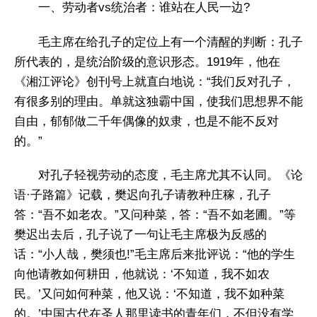
一、劳动者vs统治者：谁站在人民一边?
毛主席在给孔子的定位上有一个清醒的判断：孔子
所代表的，是统治阶级的意识形态。1919年，他在
《湘江评论》创刊号上就直白地说：“我们反对孔子，
有很多别的理由。单就这独霸中国，使我们思想界不能
自由，郁郁做二千年偶像的奴隶，也是不能不反对
的。”
对孔子轻视劳动的态度，毛主席尤其不认同。《论
语·子路篇》记载，樊迟向孔子请教种庄稼，孔子
答：“吾不如老农。”又问种菜，答：“吾不如老圃。”等
樊迟出去后，孔子说了一句让毛主席极为反感的
话：“小人哉，樊须也!”毛主席后来批评说：“他的学生
向他请教如何耕田，他就说：‘不知道，我不如农
民。’又问如何种菜，他又说：‘不知道，我不如种菜
的。’中国古代在圣人那里读书的青年们，不但没有学