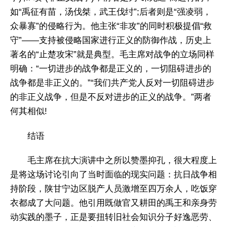
如“禹征有苗，汤伐桀，武王伐纣”;后者则是“强凌弱，
众暴寡”的侵略行为。他主张“非攻”的同时积极提倡“救
守”——支持被侵略国家进行正义的防御作战，历史上
著名的“止楚攻宋”就是典型。毛主席对战争的立场同样
明确：“一切进步的战争都是正义的，一切阻碍进步的
战争都是非正义的。”“我们共产党人反对一切阻碍进步
的非正义战争，但是不反对进步的正义的战争。”两者
何其相似!
结语
毛主席在抗大演讲中之所以赞墨抑孔，很大程度上
是将这场讨论引向了当时面临的现实问题：抗日战争相
持阶段，陕甘宁边区脱产人员激增至四万余人，吃饭穿
衣都成了大问题。他引用既做官又耕田的禹王和亲身劳
动实践的墨子，正是要扭转旧社会知识分子好逸恶劳、