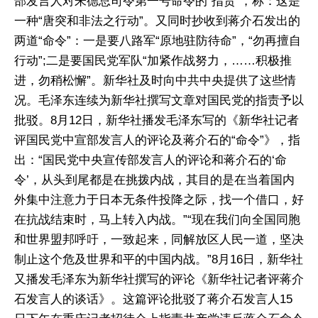
部发言人对朱德总司令第一号命令的“指责”，称：这是
一种“唐突和非法之行动”。又同时抄收到蒋介石发出的
两道“命令”：一是要八路军“原地驻防待命”，“勿再擅自
行动”;二是要国民党军队“加紧作战努力，……积极推
进，勿稍松懈”。新华社及时向中共中央提供了这些情
况。毛泽东连续为新华社撰写文章对国民党的指责予以
批驳。8月12日，新华社播发毛泽东写的《新华社记者
评国民党中宣部发言人的评论及蒋介石的“命令”》，指
出：“国民党中央宣传部发言人的评论和蒋介石的‘命
令’，从头到尾都是在挑拨内战，其目的是在当着国内
外集中注意力于日本无条件投降之际，找一个借口，好
在抗战结束时，马上转入内战。”“现在我们向全国同胞
和世界盟邦呼吁，一致起来，同解放区人民一道，坚决
制止这个危及世界和平的中国内战。”8月16日，新华社
又播发毛泽东为新华社撰写的评论《新华社记者评蒋介
石发言人的谈话》。这篇评论批驳了蒋介石发言人15