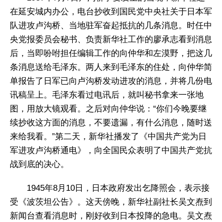
在延安城内办公，电台抄收到国民党中央社关于日本军
队进攻卢沟桥、当地驻军奋起抵抗的几条消息。时任中
央党报委员会秘书、负责新华社工作的廖承志看到消息
后，当即吩咐担任编辑工作的向仲华和左漠野，把这几
条消息送给毛泽东。两人来到毛泽东的住处，向仲华简
单报告了日军已向卢沟桥发动进攻的消息，并将几份电
讯稿呈上。毛泽东看过电讯后，就叫秘书拿来一张地
图，用放大镜观看。之后对向仲华说：“你们今晚要继
续抄收这方面的消息，不要遗漏，有什么消息，随时送
来给我看。”第二天，新华社播发了《中国共产党为日
军进攻卢沟桥通电》，向全国民众表明了中国共产党抗
战到底的决心。
1945年8月10日，日本政府发出乞降照会，表示接
受《波茨坦公告》。这天傍晚，新华社副社长吴文焘到
新闻台查看消息时，刚好收到日本投降的急电。吴文焘