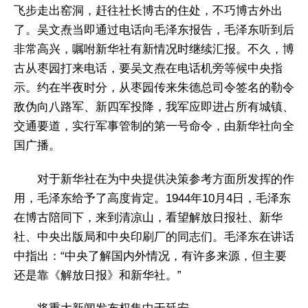
飞步走出窑洞，赶往社长博古的住处，不巧博古外出
了。吴文焘当即通过电话向毛泽东报告，毛泽东听到后
非常高兴，嘱咐新华社有新情况时继续汇报。不久，博
古从枣园打来电话，要吴文焘在电话机旁等候中央指
示。约在半夜时分，从枣园传来朱德总司令签名的勒令
敌伪向八路军、新四军投降，我军应即进占所有城镇、
交通要道，实行军事管制的第一号命令，由新华社向全
国广播。
对于新华社在为中央提供决策参考方面所发挥的作
用，毛泽东给予了高度肯定。1944年10月4日，毛泽东
在博古陪同下，来到清凉山，看望解放日报社、新华
社、中央出版局和中央印刷厂的同志们。毛泽东在讲话
中指出：“中央了解国内外情况，有许多来源，但主要
还是靠《解放日报》和新华社。”