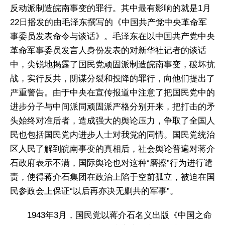
反动派制造皖南事变的罪行。其中最有影响的就是1月
22日播发的由毛泽东撰写的《中国共产党中央革命军
事委员发表命令与谈话》。毛泽东在以中国共产党中央
革命军事委员发言人身份发表的对新华社记者的谈话
中，尖锐地揭露了国民党顽固派制造皖南事变，破坏抗
战，实行反共，阴谋分裂和投降的罪行，向他们提出了
严重警告。由于中央在宣传报道中注意了把国民党中的
进步分子与中间派同顽固派严格分别开来，把打击的矛
头始终对准后者，造成强大的舆论压力，争取了全国人
民也包括国民党内进步人士对我党的同情。国民党统治
区人民了解到皖南事变的真相后，社会舆论普遍对蒋介
石政府表示不满，国际舆论也对这种“磨擦”行为进行谴
责，使得蒋介石集团在政治上陷于空前孤立，被迫在国
民参政会上保证“以后再亦决无剿共的军事”。
1943年3月，国民党以蒋介石名义出版《中国之命