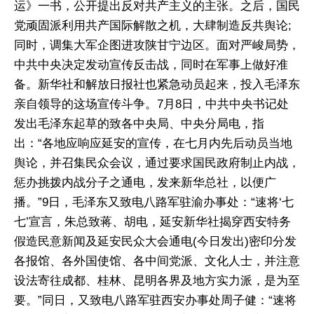
运》一书，公开提出反对共产主义的主张。之后，国民
党顽固派利用共产国际解散之机，大肆制造反共舆论;
同时，调集大军企图进攻陕甘宁边区。面对严峻局势，
中共中央决定发动宣传反击战，同时在军事上做好准
备。新华社和解放日报社也紧急动员起来，投入毛泽东
亲自领导的这场宣传斗争。7月8日，中共中央书记处
发出毛泽东起草的致各中央局、中央分局电，指
出：“各地应响应延安的宣传，在七月内先后动员当地
舆论，并召集民众会议，通过要求国民政府制止内战，
惩办挑拨内战分子之通电，发来新华总社，以便广
播。”9日，毛泽东又致电八路军驻渝办事处：“速将‘七
七’宣言，朱总致蒋、胡电，延安新华社揭穿西安特务
假造民意新闻及延安民众大会通电(今日发出)密印分发
各报馆、各外国使馆、各中间党派、文化人士，并注意
设法寄往成都、桂林、昆明各界及地方实力派，是为至
要。”同日，又致电八路军驻西安办事处周子健：“速将