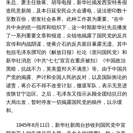
朱总、萧主任致蒋、胡等电报，新华社揭发西安特务假
造民意新闻，及本日延安民众大会通电，设法密印数十
至数百份，密发社会各界。此种工作甚为重要。”在中
共中央的统一指挥和组织下，这一时期新华社先后播发
了一系列重要文章和报道，尖锐地揭露了国民党的反共
宣传和内战阴谋，使蒋介石的反共面目暴露无遗。其中
包括毛泽东撰写的《解放日报》社论《质问国民党》和
新华社消息《中共“七七”宣言在重庆被扣》《中国政治
黑暗，抗战不力，英美盟邦大不满意》等。由于中国共
产党的揭露、声讨和全国人民的反对，以及国际舆论的
谴责，蒋介石不得不改变计划，撤退军队，表示无意进
攻陕甘宁边区。之后，毛泽东又指示从顾全团结抗日的
大局出发，暂时停发一切揭露国民党的稿件，以示缓
和。
1945年8月11日，新华社新闻台抄收到国民党中宣