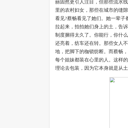
丽固然更引人注目，但那些流水线
里的农村妇女，那些在城市的缝隙
看见?蔡畅看见了她们。她一辈子
拉起来，拍拍她们身上的土，告诉
制度捆得太久了。你能行，你什么
还亮着，纺车还在转。那些女人不
地，把脚下的枷锁纺断。而蔡畅，
每个姐妹都装在心里的人。这样的
理论去包装，因为它本身就是从