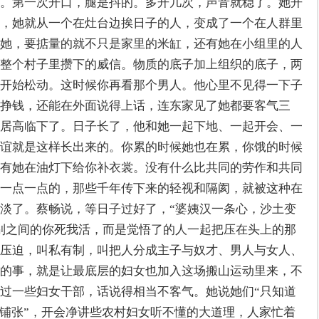
。第一次开口，腿是抖的。多开几次，声音就稳了。她开
，她就从一个在灶台边挨日子的人，变成了一个在人群里
她，要掂量的就不只是家里的米缸，还有她在小组里的人
整个村子里攒下的威信。物质的底子加上组织的底子，两
开始松动。这时候你再看那个男人。他心里不见得一下子
挣钱，还能在外面说得上话，连东家见了她都要客气三
居高临下了。日子长了，他和她一起下地、一起开会、一
谊就是这样长出来的。你累的时候她也在累，你饿的时候
有她在油灯下给你补衣裳。没有什么比共同的劳作和共同
一点一点的，那些千年传下来的轻视和隔阂，就被这种在
淡了。蔡畅说，等日子过好了，“婆姨汉一条心，沙土变
别之间的你死我活，而是觉悟了的人一起把压在头上的那
压迫，叫私有制，叫把人分成主子与奴才、男人与女人、
的事，就是让最底层的妇女也加入这场搬山运动里来，不
过一些妇女干部，话说得相当不客气。她说她们“只知道
事铺张”，开会净讲些农村妇女听不懂的大道理，人家忙着