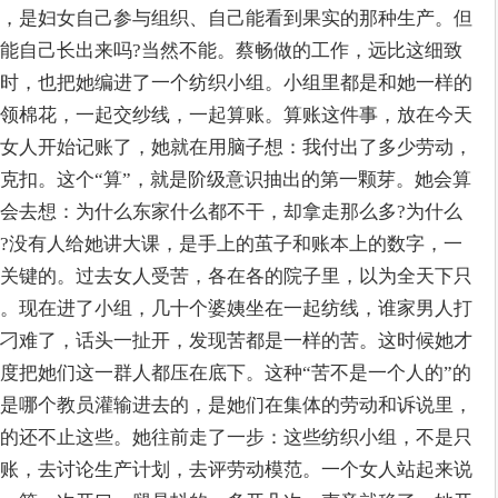
，是妇女自己参与组织、自己能看到果实的那种生产。但
能自己长出来吗?当然不能。蔡畅做的工作，远比这细致
时，也把她编进了一个纺织小组。小组里都是和她一样的
领棉花，一起交纱线，一起算账。算账这件事，放在今天
女人开始记账了，她就在用脑子想：我付出了多少劳动，
克扣。这个“算”，就是阶级意识抽出的第一颗芽。她会算
会去想：为什么东家什么都不干，却拿走那么多?为什么
?没有人给她讲大课，是手上的茧子和账本上的数字，一
关键的。过去女人受苦，各在各的院子里，以为全天下只
。现在进了小组，几十个婆姨坐在一起纺线，谁家男人打
刁难了，话头一扯开，发现苦都是一样的苦。这时候她才
度把她们这一群人都压在底下。这种“苦不是一个人的”的
是哪个教员灌输进去的，是她们在集体的劳动和诉说里，
的还不止这些。她往前走了一步：这些纺织小组，不是只
账，去讨论生产计划，去评劳动模范。一个女人站起来说