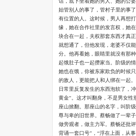
话，底下坐着她的男人、她的公婆
始管别人的事了，管村子里的事了
有位置的人。这时候，男人再想打
缘，她在合作社里的发言权，她在
块合在一起，夫权那套东西才真正
就想通了，但他发现，老婆不仅能
分。他再看她，眼睛里就没有那种
起饿肚子也一起攒家当。阶级的情
她也在饿，你被东家欺负的时候只
的敌人，更能把人和人绑在一起。
日常里反复发生的东西泡软了，冲
黄金”。这才叫翻身，不是男女性
座山掀翻。那座山的名字，叫阶级
尊与卑的旧世界。蔡畅做了一辈子
做旁观者，做主力军。蔡畅还批评
背诵一套口号”，“浮在上面，从