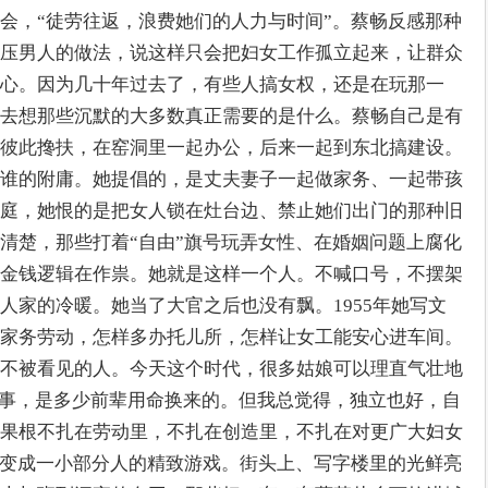
会，“徒劳往返，浪费她们的人力与时间”。蔡畅反感那种
压男人的做法，说这样只会把妇女工作孤立起来，让群众
心。因为几十年过去了，有些人搞女权，还是在玩那一
去想那些沉默的大多数真正需要的是什么。蔡畅自己是有
彼此搀扶，在窑洞里一起办公，后来一起到东北搞建设。
谁的附庸。她提倡的，是丈夫妻子一起做家务、一起带孩
庭，她恨的是把女人锁在灶台边、禁止她们出门的那种旧
清楚，那些打着“自由”旗号玩弄女性、在婚姻问题上腐化
金钱逻辑在作祟。她就是这样一个人。不喊口号，不摆架
人家的冷暖。她当了大官之后也没有飘。1955年她写文
家务劳动，怎样多办托儿所，怎样让女工能安心进车间。
不被看见的人。今天这个时代，很多姑娘可以理直气壮地
是好事，是多少前辈用命换来的。但我总觉得，独立也好，自
果根不扎在劳动里，不扎在创造里，不扎在对更广大妇女
易变成一小部分人的精致游戏。街头上、写字楼里的光鲜亮