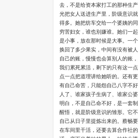
去，不是给资本家打工的那种生产
光把女人送进生产里，阶级意识就
得多。她把纺车交给一个婆姨的同
穷苦妇女，谁也别嫌谁。她们一起
是小事，放在那时候是大事。一个
换回了多少果实，中间有没有被人
自己的账，慢慢也会算别人的账，
我们累死累活，剩下的只有这一点
点一点把道理讲给她听的。还有更
有自己命苦，只能怨自己八字不好
人了、谁家孩子生病了、谁家公婆
明白，不是自己命不好，是一套制
醒悟，就是阶级意识的雏形。它不
自己从日子里提炼出来的。蔡畅要
在车间里干活，还要去算合作社的