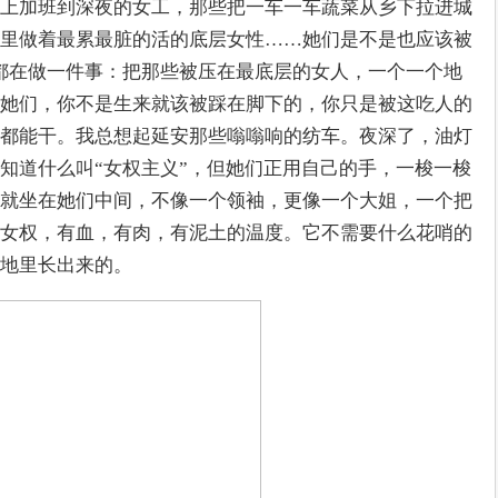
上加班到深夜的女工，那些把一车一车蔬菜从乡下拉进城
里做着最累最脏的活的底层女性……她们是不是也应该被
都在做一件事：把那些被压在最底层的女人，一个一个地
她们，你不是生来就该被踩在脚下的，你只是被这吃人的
都能干。我总想起延安那些嗡嗡响的纺车。夜深了，油灯
知道什么叫“女权主义”，但她们正用自己的手，一梭一梭
就坐在她们中间，不像一个领袖，更像一个大姐，一个把
女权，有血，有肉，有泥土的温度。它不需要什么花哨的
土地里长出来的。