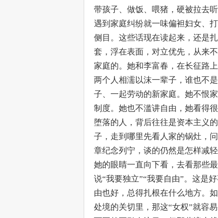
带孩子、做饭、喂猪，硬被拉去听
遇到家庭纠纷就一味偏袒妇女、打
侧目。这些话现在读起来，还是扎
套，浮在表面，对立优先，从来不
家庭的。她和李富春，在长征路上
两个人相濡以沫一辈子，谁也不是
子、一起劳动的新家庭。她不恨家
制度。她也不滥讲自由，她看得很
堕落的人，背后往往是资本主义的
子，走到哪里先看人家的锅灶，问
章纪念列宁，谈的仍然是怎样减轻
她的眼睛一直向下看，去看那些最
说“我要独立”“我要自由”。这
由也好，总得扎根在什么地方。如
处境的关切里，那这“女权”就容