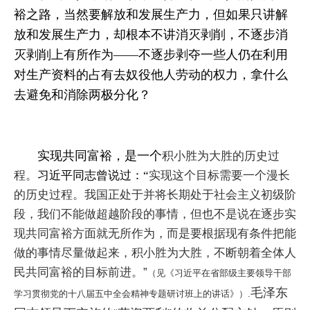
裕之路，当然要解放和发展生产力，但如果只讲解
放和发展生产力，却根本不讲消灭剥削，不逐步消
灭剥削上有所作为——不逐步剥夺一些人仍在利用
对生产资料的占有去奴役他人劳动的权力，拿什么
去避免和消除两极分化？
实现共同富裕，是一个
积小胜为大胜的历史过
程。
习近平同志曾说过：“
实现这个目标需要一个漫长
的历史过程。我国正处于并将长期处于社会主义初级阶
段，我们不能
做超越阶段的事情，但也不是说在逐步实
现共同富裕方面就无所作为，而是要根据现有条件把能
做的事情尽
量做起来，积小胜为大胜，不断朝着全体人
民共同富裕的目标前进。”
（见
《
习近平在省部级主要领导干部
毛泽东
学习贯彻党的十八届五中全会精神专题研讨班上的讲话
》）.