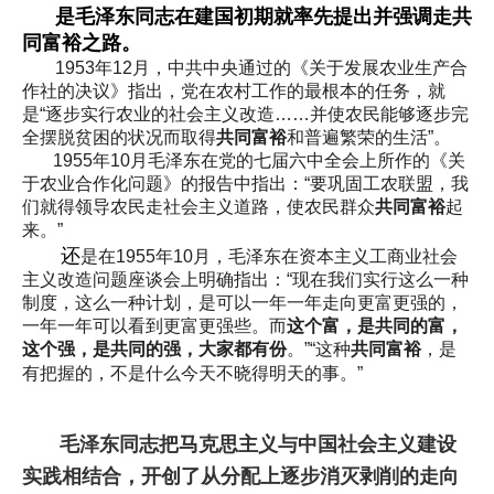
是毛泽东同志
在
建国初期就率先提
出并强调走共
同富裕之路。
1953年12月，中共中央通过的《关于发展农业生产合
作社的决议》指出，党在农村工作的最根本的任务，就
是“逐步实行农业的社会主义改造……并使农民能够逐步完
全摆脱贫困的状况而取得
共同富裕
和普遍繁荣的生活”。
1955年10月毛泽东在党的七届六中全会上所作的《关
于农业合作化问题》的报告中指出：“要巩固工农联盟，我
们就得领导农民走社会主义道路，使农民群众
共同富裕
起
来。”
还
是在1955年10月，毛泽东在资本主义工商业社会
主义改造问题座谈会上明确指出：“现在我们实行这么一种
制度，这么一种计划，是可以一年一年走向更富更强的，
一年一年可以看到更富更强些。而
这个富，是共同的富，
这个强，是共同的强，大家都有份
。”“这种
共同富裕
，是
有把握的，不是什么今天不晓得明天的事。”
毛泽东同志把马克思主义与中国社会主义建设
实践相结合，开创了从分配上逐步消灭剥削的走向