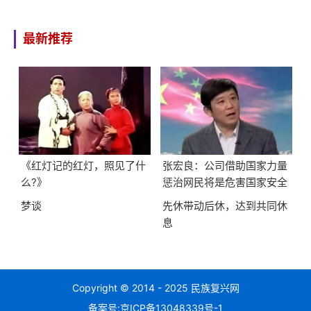
最新推荐
《红灯记的红灯，照见了什
张宏良：公司借助国家力量
么?》
惩治网民将是危害国家安全
的最大隐患
梦谈
先休带动后休，达到共同休
息
Copyright © 2014 - 2025 民族复兴网
备案号:
京ICP备13048339号-1