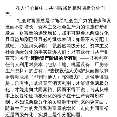
在人们心目中，共同富裕是相对两极分化而
言。
社会财富量总是伴随着社会生产力的进步和发
展而不断增长。资本主义社会生产力的快速进步和
发展，财富量的迅速增长，却不可避免地两极分化
且日益加剧已经且必将继续表明：
如果不从分配上
减轻、乃至消灭剥削，就必然两级分化。资本主义
社会两级分化的事实告诉人们：只有践行《共产党
宣言》关于“
废除资产阶级的所有制”
——只有
剥夺
任何人利用
对资本（包括土地、机器设备、厂房等
生产资料）的占有，
“去奴役他人劳动”
从而攫取剩
余劳动成果（即剥削他人）
“的权力”
，通俗地讲就
是，
只有逐步减轻直至消灭剥削，才能避免两极分
化，才能走向共同富裕。因而不得不说，与其从根
本上反复论证两极分化的根子在于生产资料所有
制，不如说两极分化的关键源于剥削来的更直白，
随着生产力的发展和财富量的增长，走向共同富裕
还是两级分化，实质上是个分配问题。