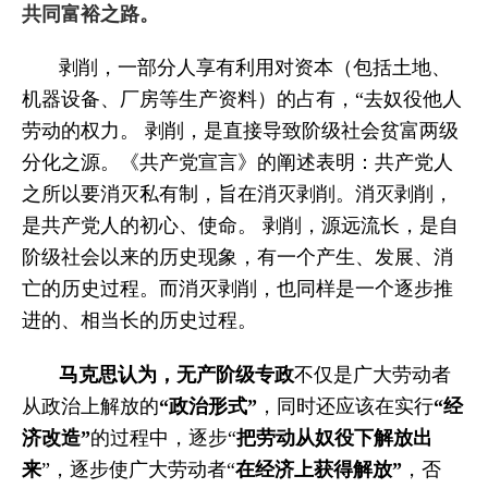
共同富裕之路。
剥削，一部分人享有利用对资本
（包括土地、
机器设备、厂房等生产资料）的占有，“去奴役他人
劳动的权力。
剥削，是直接导致阶级社会贫富两级
分化之源。《共产党宣言》的阐述表明：
共产党人
之所以要
消灭私有制，旨在消灭剥削。消灭剥削，
是共产党人的初心、使命。
剥削，源远流长，是自
阶级社会以来的历史现象，有一个产生、发展、消
亡的历史过程。而消灭剥削，也同样是一个逐步推
进的、相当长的历史过程。
马克思认为，无产阶级专政
不仅是广大劳动者
从政治上解放的
“政治形式”
，
同时还应该在实行
“经
济改造”
的过程中，逐步
“
把劳动从奴役下解放出
来
”
，逐步使广大劳动者
“
在经济上获得解放”
，
否