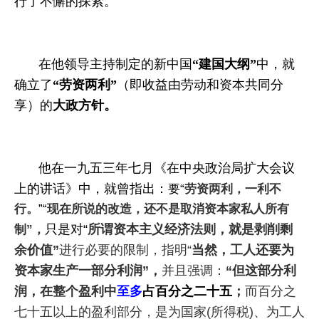
行了不懈的探索。
在他领导主持制定的新中国
“建国大纲”
中，就
确立了
“劳资两利”
（即收益由劳动和资本共同分
享）的
大政方针。
他在一九五三年七月《
在中央政治局扩大会议
上的讲话》中
，就曾指出：
要“
劳资两利，一利不
行。
”“
现在所说的改造，还不是取消资本家私人所有
只是对“
所谓
资本主义经济法则，就是剥削剩
制”，
余价值”
进行必要的限制，指明
“
当然，
工人还要为
资本家生产一部分利润”，
并且强调：
“但这部分利
润，在整个盈利中
至多
占百分之二十五
；
而百分之
七十五以上的盈利部分，是为国家(所得税)、为工人