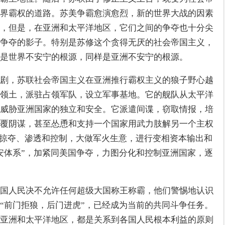
界霸权的道路。苏美争霸愈演愈烈，新的世界大战的因素
，但是，在亚洲和太平洋地区，它们之间的争夺也十分尖
争夺的影子。特别是苏修这个贪得无厌的社会帝国主义，
是世界不安宁的根源，同样是亚洲不安宁的根源。
剧，苏联社会帝国主义在亚洲推行霸权主义的狼子野心越
领土，派驻占领军队，设立军事基地。它的舰队从太平洋
威胁亚洲国家的独立和安全。它派遣间谍，窃取情报，培
覆阴谋，甚至怂恿和支持一个国家用武力肢解另一个主权
进行掠夺、渗透和控制，大做军火生意，进行变相资本输出和
安体系”，加紧同美国争夺，力图分化和控制亚洲国家，逐
国人民决不允许任何超级大国称王称霸，他们警惕地认识
“前门拒狼，后门进虎”，已经成为当前的共同斗争任务。
亚洲和太平洋地区，都是关系到各国人民根本利益的原则