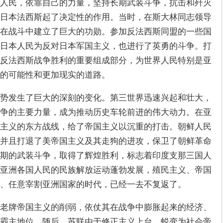
人民，依靠自己的力量，坚持长期武装斗争，抗击和歼灭
日本法西斯起了决定性的作用。当时，在斯大林同志领导
在战斗中建立了巨大的功勋。参加反法西斯同盟的一些国
日本人民为反对日本军国主义，也进行了英勇的斗争。打
反法西斯战争胜利的重要组成部分，为世界人民特别是亚
的可能性和更加现实的道路。
势发生了巨大的深刻的变化。第三世界迅速兴起和壮大，
争的主要力量，成为推动历史车轮前进的伟大动力。在亚
主义的东方战线，给了帝国主义以沉重的打击。朝鲜人民
并且打退了美帝国主义及其走狗的进攻，保卫了朝鲜革命
期的武装斗争，取得了辉煌胜利，标志着印度支那三国人
亚洲各国人民的民族解放运动蓬勃发展，殖民主义、帝国
、任意宰割亚洲国家的时代，已经一去不复返了。
老牌帝国主义的削弱，依仗其在战争中膨胀起来的经济、
霸主地位。随后，苏联由于修正主义上台，蜕变为社会帝