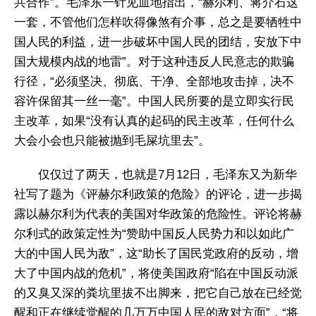
共合作”。毛泽东一针见血地指出，“赫尔利、蒋介石这
一套，不管他们怎样吹得像煞有介事，总之是要牺牲中
国人民的利益，进一步破坏中国人民的团结，安放下中
国大规模内战的地雷”。对于这种违反人民意志的欺骗
行径，“必须坚决、彻底、干净、全部地攻击掉，决不
容许保留其一丝一毫”。中国人民所要的是立即实行民
主改革，如果“没有认真的起码的民主改革，任何什么
大会小会也只能被抛到毛屎坑里去”。
仅仅过了两天，也就是7月12日，毛泽东又为新华
社写了题为《评赫尔利政策的危险》的评论，进一步揭
露以赫尔利为代表的美国对华政策的危险性。评论将赫
尔利式的政策定性为“赞助中国反人民势力和以如此广
大的中国人民为敌”，这“助长了国民党政府的反动，增
大了中国内战的危机”，将使美国政府“陷在中国反动派
的又臭又深的粪坑里拔不出脚来，把它自己放在已经觉
醒和正在继续觉醒的几万万中国人民的敌对方面”，“将