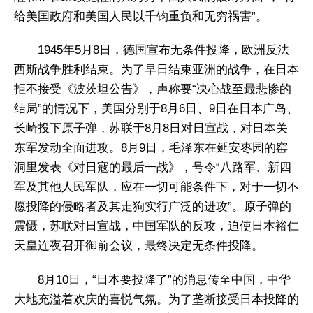
给美国政府和美国人民以千钧重负和无穷祸害”。
1945年5月8日，德国宣布无条件投降，欧洲反法
西斯战争胜利结束。为了早日结束亚洲的战争，在日本
拒不接受《波茨坦公告》，声称要“决心战至最悲惨的
结局”的情况下，美国分别于8月6日、9日在日本广岛、
长崎投下原子弹，苏联于8月8日对日宣战，对日本关
东军发动全面进攻。8月9日，毛泽东在延安枣园的窑
洞里发表《对日寇的最后一战》，号令“八路军、新四
军及其他人民军队，应在一切可能条件下，对于一切不
愿投降的侵略者及其走狗实行广泛的进攻”。原子弹的
震慑，苏联对日宣战，中国军队的反攻，迫使日本裕仁
天皇连夜召开御前会议，最终决定无条件投降。
8月10日，“日本要投降了”的消息传至中国，中华
大地充溢着欢庆的喜悦气氛。为了垄断接受日本投降的