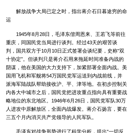
解放战争大局已定之时，指出蒋介石日暮途穷的命
运
1945年8月28日，毛泽东偕周恩来、王若飞等前往
重庆，同国民党当局进行谈判。经过43天的艰苦谈
判，国共双方于10月10日正式签署会谈纪要，史称“双
十协定”。但谈判只是蒋介石用来拖延时间准备内战的
阴谋，他在美国的大力支持下，加紧部署全面内战。美
国用飞机和军舰将54万国民党军运送到内战前线，并
派海军陆战队帮助接收沪、平、津等地。在初步控制关
内各大中城市之后，国民党把进攻重点指向具有重要战
略地位的东北地区。1946年6月26日，国民党军队30万
人进攻中原解放区，全面内战爆发。蒋介石扬言，要在
三五个月内消灭共产党领导的人民军队。
毛泽东对战争形势进行了科学分析，提出“一切反