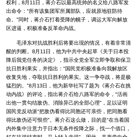
权利，8月11日，蒋介石以最高统帅的名义给八路军发
出命令：“所有该集团军所属部队，应就原地驻防待
命。”同时，蒋介石打着受降的幌子，调运大军向解放
区进逼，积极准备反革命内战。
毛泽东对抗战胜利后将要出现的情况，有着非常清
醒的判断。8月11日，他为中共中央起草《关于日本投
降后我党任务的决定》，指示全党全军立即争取和保卫
抗日胜利果实，并指出：“国民党积极准备向我解放区
收复失地，夺取抗日胜利的果实。这一争夺战，将是极
猛烈的。”8月13日，他为新华社写了题为《蒋介石在挑
动内战》的评论，指出蒋介石给八路军的命令，“活画
出他一贯勾结敌伪、消除异己的全部心理”，足以证明
国民党反动派“把敌伪看得比同胞还可亲些，把同胞看
得比敌伪还可恨些”。蒋介石这么做，目的是“在当着国
内外集中注意力于日本无条件投降之际，找一个借口，