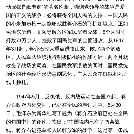
动派都是纸老虎”的著名论断，强调党领导的战争是爱
国的正义的战争，必将获得全国人民的支持，中国人民
的小米加步枪一定能够战胜蒋介石的飞机加坦克。正如
毛泽东所料，党领导解放区军民沉着应战，8个月时间
歼敌71万余人，挫败了国民党军的全面进攻。从1947
年3月起，蒋介石改为重点进攻山东、陕北两个解放
区。人民军队继续执行积极防御的作战方针，两个月就
改变了战场的局势。在国民党军溃败的同时，国民党统
治区的社会经济形势急剧恶化，广大民众在饥饿和死亡
线上挣扎。
1947年5月，反饥饿、反内战运动在全国兴起。蒋
介石政府内外交困，已处在全民的声讨之中。5月30
日，毛泽东为新华社写了题为《蒋介石政府已处在全民
的包围中》的评论，指出：“中国境内已有了两条战
线。蒋介石进犯军和人民解放军的战争，这是第一条战