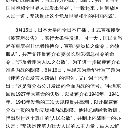
好在抗战结束时，马上转入内战”。因此，共产党向全
国同胞和全世界人民发出号召，“一致起来，同解放区
人民一道，坚决制止这个危及世界和平的中国内战”。
8月15日，日本天皇向全日本广播，正式宣布接受
《波茨坦公告》，实行无条件投降。同一天，国民党当
局在重庆召开记者招待会，宣称“委员长之命令，必须
服从”，共产党违反蒋介石委员长对朱德总司令的命
令，“违反者即为人民之公敌”。为了进一步揭穿蒋介石
准备内战的阴谋，8月16日，毛泽东为新华社写了题为
《评蒋介石发言人谈话》的评论，义正词严地指
出：“这是蒋介石公开发出的全面内战的信号。”毛泽东
回顾1927年大革命的失败，以及蒋介石1940年、1941
年、1943年发动的三次大规模反共高潮，以此揭露蒋
介石一贯的反动立场和内战阴谋。他还总结经验教训，
指出对付这个真正的“人民公敌”，并制止内战唯一的办
法是：“坚决迅速努力壮大人民的民主力量，由人民解