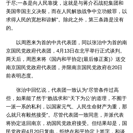
于尽;一条是向人民靠拢，这就是与蒋介石战犯集团和
美国帝国主义决裂，而在人民解放战争中立功赎罪，以
求得人民的宽恕和谅解”。除此之外，第三条路是没有
的。
以周恩来为首的中共代表团，同以张治中为首的南
京国民党政府代表团，4月13日在北平举行正式谈判。
两天后，周恩来将《国内和平协定(最后修正案)》送交
南京国民党政府代表团，并限南京国民党政府在20日
前表明态度。
张治中回忆说，代表团一致认为“尽管条件过高
些，如果能了然于‘败战求和’‘天下为公’的道理，不囿于
一派一系的私利，以国家元气、人民生命财产为重，那
么就只有毅然接受”。尽管代表团一致同意，并派代表
将协定送回南京，劝国民党政府接受。但结果却是，国
民党政府4月20日复电，拒绝在和平协定上签字，和谈