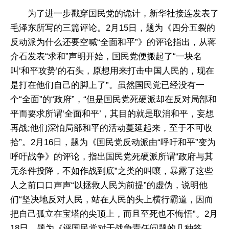
为了进一步戳穿国民党的诡计，新华社接连发表了
毛泽东所写的三篇评论。2月15日，题为《四分五裂的
反动派为什么还要空喊“全面和平”》的评论指出，从蒋
介石发表“求和”声明开始，国民党便搬起了“一块名
叫‘和平攻势’的石头，原想用来打击中国人民的，现在
是打在他们自己的脚上了”。虽然国民党已经没有一
个“全面”的“政府”，“但是国民党死硬派却在反对局部和
平而要求所谓‘全面和平’，其目的就是取消和平，妄想
再战;他们深怕局部和平的活动蔓延起来，至于不可收
拾”。2月16日，题为《国民党反动派由“呼吁和平”变为
呼吁战争》的评论，指出国民党死硬派所谓“政府与其
无条件投降，不如作战到底”之类的叫嚷，暴露了这些
人之前口口声声“以拯救人民为前提”的虚伪，说明他
们“坚决地反对人民，站在人民的头上横行霸道，因而
把自己孤立在宝塔的尖顶上，而且至死也不悔悟”。2月
18日，题为《评国民党对于战争责任问题的几种答