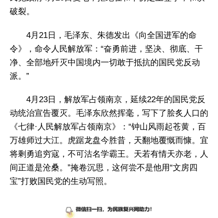
破裂。
4月21日，毛泽东、朱德发出《向全国进军的命
令》，命令人民解放军：“奋勇前进，坚决、彻底、干
净、全部地歼灭中国境内一切敢于抵抗的国民党反动
派。”
4月23日，解放军占领南京，延续22年的国民党反
动统治宣告覆灭。毛泽东欣然挥毫，写下了脍炙人口的
《七律·人民解放军占领南京》：“钟山风雨起苍黄，百
万雄师过大江。虎踞龙盘今胜昔，天翻地覆慨而慷。宜
将剩勇追穷寇，不可沽名学霸王。天若有情天亦老，人
间正道是沧桑。”掩卷沉思，这何尝不是他用“文房四
宝”打败国民党的生动写照。