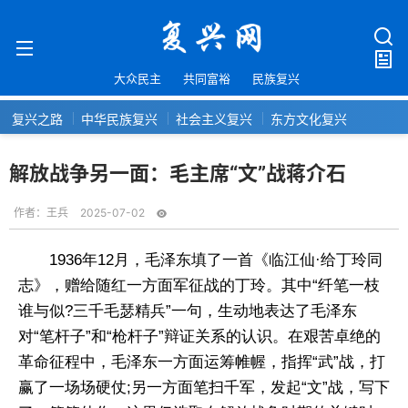
大众民主
共同富裕
民族复兴
复兴之路
中华民族复兴
社会主义复兴
东方文化复兴
解放战争另一面：毛主席“文”战蒋介石
作者：
王兵
2025-07-02
1936年12月，毛泽东填了一首《临江仙·给丁玲同
志》，赠给随红一方面军征战的丁玲。其中“纤笔一枝
谁与似?三千毛瑟精兵”一句，生动地表达了毛泽东
对“笔杆子”和“枪杆子”辩证关系的认识。在艰苦卓绝的
革命征程中，毛泽东一方面运筹帷幄，指挥“武”战，打
赢了一场场硬仗;另一方面笔扫千军，发起“文”战，写下