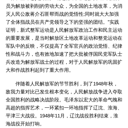
员为解放被剥削的劳动大众，为全国的土地改革，为消
灭人民公敌蒋介石匪帮而战的觉悟性;同时就大大加强
了全体指战员在共产党领导之下的坚强的团结。”实践
证明，新式整军运动是人民解放军政治工作和民主运动
的重要发展，是当时解放区土地改革运动和整党运动在
军队中的反映，不仅提高了全军官兵的政治觉悟、纪律
性和战斗力，也有效地加速了把大批被俘国民党军队士
兵改造为解放军战士的过程，对于人民解放军的巩固扩
大和作战胜利起到了重大作用。
伴随着人民解放军的节节胜利，到了1948年秋，
敌我力量对比已发生根本变化，人民解放战争进入夺取
全国胜利的战略决战阶段。毛泽东以宏大的革命气魄和
高超的指挥艺术，一环紧扣一环地指挥了辽沈、淮海、
平津三大战役。1948年11月，辽沈战役胜利结束，淮
海战役开始打响。