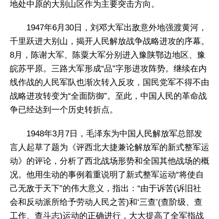
地处中原的大别山区作为主要突击方向。
1947年6月30日，刘邓大军出敌意外地强渡黄河，
千里跃进大别山，揭开人民解放战争战略进攻的序幕。
8月，陈谢大军、陈粟大军分别进入豫陕鄂边地区、豫
皖苏平原。三路大军形成“品”字形进攻阵势。继续在内
线作战的人民军队也渐次转入反攻，国民党军不得不由
战略进攻转变为“全面防御”。至此，中国人民的革命战
争已经达到一个历史转折点。
1948年3月7日，毛泽东为中国人民解放军总部发
言人起草了题为《评西北大捷兼论解放军的新式整军运
动》的评论，分析了西北战场形势和全国其他战场的概
况。他用生动的事例着重说明了新式整军运动“将使自
己无敌于天下”的伟大意义，指出：“由于诉苦(诉旧社
会和反动派所给予劳动人民之苦)和‘三查’(查阶级、查
工作、查斗志)运动的正确进行，大大提高了全军指战