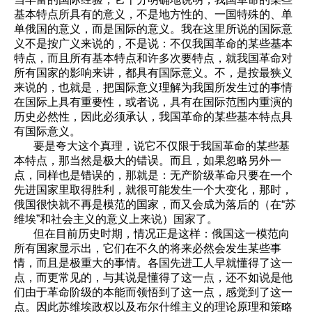
基本特点所具有的意义，不是地方性的、一国特殊的、单
单俄国的意义，而是国际的意义。我在这里所说的国际意
义不是按广义来说的，不是说：不仅我国革命的某些基本
特点，而且所有基本特点和许多次要特点，就我国革命对
所有国家的影响来讲，都具有国际意义。不，是按最狭义
来说的，也就是，把国际意义理解为我国所发生过的事情
在国际上具有重要性，或者说，具有在国际范围内重演的
历史必然性，因此必须承认，我国革命的某些基本特点具
有国际意义。
要是夸大这个真理，说它不仅限于我国革命的某些基
本特点，那当然是极大的错误。而且，如果忽略另外一
点，同样也是错误的，那就是：无产阶级革命只要在一个
先进国家里取得胜利，就很可能发生一个大变化，那时，
俄国很快就不再是模范的国家，而又会成为落后的（在“苏
维埃”和社会主义的意义上来说）国家了。
但在目前历史时期，情况正是这样：俄国这一模范向
所有国家显示出，它们在不久的将来必然会发生某些事
情，而且是极重大的事情。各国先进工人早就懂得了这一
点，而更常见的，与其说是懂得了这一点，还不如说是他
们由于革命阶级的本能而领悟到了这一点，感觉到了这一
点。因此苏维埃政权以及布尔什维主义的理论原理和策略