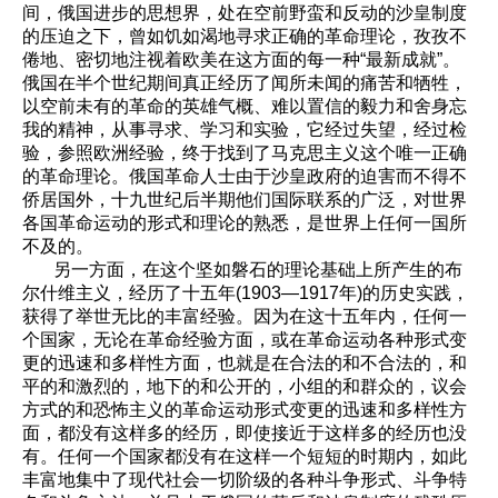
间，俄国进步的思想界，处在空前野蛮和反动的沙皇制度
的压迫之下，曾如饥如渴地寻求正确的革命理论，孜孜不
倦地、密切地注视着欧美在这方面的每一种“最新成就”。
俄国在半个世纪期间真正经历了闻所未闻的痛苦和牺牲，
以空前未有的革命的英雄气概、难以置信的毅力和舍身忘
我的精神，从事寻求、学习和实验，它经过失望，经过检
验，参照欧洲经验，终于找到了马克思主义这个唯一正确
的革命理论。俄国革命人士由于沙皇政府的迫害而不得不
侨居国外，十九世纪后半期他们国际联系的广泛，对世界
各国革命运动的形式和理论的熟悉，是世界上任何一国所
不及的。
另一方面，在这个坚如磐石的理论基础上所产生的布
尔什维主义，经历了十五年(1903—1917年)的历史实践，
获得了举世无比的丰富经验。因为在这十五年内，任何一
个国家，无论在革命经验方面，或在革命运动各种形式变
更的迅速和多样性方面，也就是在合法的和不合法的，和
平的和激烈的，地下的和公开的，小组的和群众的，议会
方式的和恐怖主义的革命运动形式变更的迅速和多样性方
面，都没有这样多的经历，即使接近于这样多的经历也没
有。任何一个国家都没有在这样一个短短的时期内，如此
丰富地集中了现代社会一切阶级的各种斗争形式、斗争特