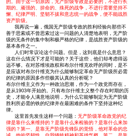
的。由于这一切原因，无产阶级专政是必要的，不进行长
期的、顽强的、拚命的、殊死的战争，不进行需要坚持不
懈、纪律严明、坚韧不拔和意志统一的战争，便不能战胜
资产阶级。
我再说一遍，俄国无产阶级专政的胜利经验向那些不
善于思索或不曾思索过这一问题的人清楚地表明，无产阶
级的无条件的集中制和极严格的纪律，是战胜资产阶级的
基本条件之一。
人们时常议论这个问题。但是，这到底是什么意思？
这在什么情况下才是可能的？关于这些，他们却考虑得远
远不够。在对苏维埃政权和布尔什维克欢呼的同时，是不
是应该对布尔什维克为什么能够制定革命无产阶级所必需
的纪律的原因多作些极其认真的分析呢？
布尔什维主义作为一种政治思潮，作为一个政党而存在，
是从1903年开始的。只有布尔什维主义整个存在时期的历
史，才能令人满意地说明，为什么它能够制定为无产阶级
胜利所必需的铁的纪律并在最困难的条件下坚持这种纪
律。
这里首先发生这样一个问题：
无产阶级革命政党的纪
律是靠什么来维持的？是靠什么来检验的？是靠什么来加
强的？第一、是靠无产阶级先锋队的觉悟，他对革命的忠
诚，他的坚韧性、自我牺牲精神和英雄气概。第二、是靠