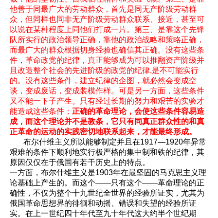
他善于同最广大的劳动群众，首先是同无产阶级劳动群
众，但同样也同非无产阶级劳动群众联系、接近，甚至可
以说在某种程度上同他们打成一片。第三、是靠这个先锋
队所实行的政治领导正确，靠他的政治战略和策略正确，
而最广大的群众根据切身经验也确信其正确。没有这些条
件，革命政党的纪律，真正能够成为可以推翻资产阶级并
且改造整个社会的先进阶级的政党的纪律,是不可能实行
的。没有这些条件，建立纪律的企图，就必然会变成空
谈，变成废话，变成装模作样。可是另一方面，这些条件
又不能一下子产生。只有经过长期的努力和艰苦的实验才
能造成这些条件；
正确的革命理论，会使这些条件容易造
成，而这个理论并不是教条，它只有同真正群众性的和真
正革命的运动的实践密切地联系起来，才能最终形成。
布尔什维主义所以能够制定并且在1917—1920年异常
艰难的条件下顺利地实行极严格的集中制和铁的纪律，其
原因仅仅在于俄国有若干历史上的特点。
一方面，布尔什维主义是1903年在最坚固的马克思主义理
论基础上产生的。而这个——只有这个——革命理论的正
确性，不仅为整个十九世纪全世界的经验所证实，尤其为
俄国革命思想界的徘徊和动摇、错误和失望的经验所证
实。在上一世纪四十年代至九十年代这大约半个世纪期