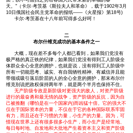
天。”（卡尔·考茨基《斯拉夫人和革命》，载于1902年3月
10日俄国社会民主党革命的报纸——《火星报》第18号)
卡尔·考茨基在十八年前写得多么好呵！
二
布尔什维克成功的基本条件之一
大概，现在差不多每个人都已看到，如果我们党没有
极严格的真正铁的纪律，如果我们党没有得到工人阶级全
体群众全心全意的拥护，也就是说，没有得到工人阶级中
所有一切能思考、诚实、有自我牺牲精神、有威信并且能
带领或吸引落后阶层的人的全心全意的拥护，那末布尔什
维克别说把政权保持两年半，就是两个半月也保持不住。
无产阶级专政是新阶级对更强大的敌人，对资产阶级
进行的最奋勇和最无情的战争，资产阶级的反抗，因为自
己被推翻（哪怕是在一个国家内)而凶猛十倍。它的强大不
仅在于国际资本的力量，不仅在于它的各种国际联系牢固
有力，而且还在于习惯的力量，小生产的力量。因为，可
惜现在世界上还有很多很多小生产，而小生产是经常地、
每日每时地、自发地和大批地产生着资本主义和资产阶级