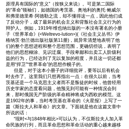
原理具有国际的“意义”（按狭义来说）。可是第二国际
的“革命”领袖们，如德国的考茨基、奥地利的奥托·鲍威尔
和弗里德里希·阿德勒之流，却不懂得这一点，因此他们成
了反动分子，成了最坏的机会主义和背叛社会主义行为的
辩护人。例如，1919年维也纳出版的一本没有署名的小册
子《世界革命》(<Weltrevo-lution>)(《社会主义丛书》伊
格纳茨·勃兰德出版社版第11册)，就异常清楚地表明了他
们的整个思想进程和整个思想范围，更确切些说，表明了
他们的思想糊涂、见识迂腐、手段卑鄙和出卖工人阶级利
益的行为，已经达到了无以复加的程度，并且这一切还都
是用“捍卫”“世界革命”的思想作幌子的。
但是，对于这本小册子的详细批评，要等以后有机会
时去作了。这里我们只想再指出一点：在很久以前，当考
茨基还是一个马克思主义者而不是叛徒的时候，他曾经用
历史学家的态度看问题，他预见到可能有一种情况会到
来，那时俄国无产阶级的革命精神将成为西欧的模范。这
是1902年的事，当时考茨基在革命的《火星报》上写了一
篇《斯拉夫人和革命》的文章。下面就是他在这篇文章中
所说的话：
“现时<与1848年相比>可以认为，不仅斯拉夫人加入革
命民族的行列，而且革命思想和革命活动的重心越来越移