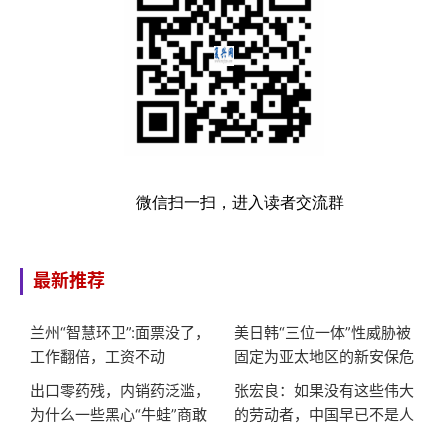
微信扫一扫，进入读者交流群
最新推荐
兰州“智慧环卫”:面票没了，
美日韩“三位一体”性威胁被
工作翻倍，工资不动
固定为亚太地区的新安保危
机
出口零药残，内销药泛滥，
张宏良：如果没有这些伟大
为什么一些黑心“牛蛙”商敢
的劳动者，中国早已不是人
对同胞这么狠?
类社会