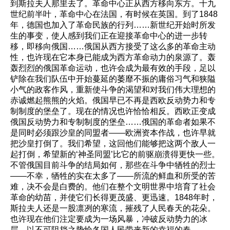
到斯拉夫人那里去了。革命中心正从西方移向东方。十九
世纪前半叶，革命中心在法国，有时候在英国。到了1848
年，德国也加入了革命民族的行列……新世纪开始时所发
生的事变，使人感到我们正在迎接革命中心的进一步转
移，即移向俄国……俄国从西方接受了这么多的革命主动
性，也许现在它本身已能成为西方革命动力的泉源了。轰
轰烈烈的俄国革命运动，也许会成为最有效的手段，足以
铲除在我们队伍中开始蔓延的萎靡不振的庸俗习气和狭隘
小气的政客作风，重新使斗争的渴望和对我们伟大理想的
赤诚燃起熊熊的火焰。俄国早已不再是西欧反动势力和专
制制度的堡垒了。现在的情况也许恰恰相反。西欧正变成
俄国反动势力和专制制度的堡垒……俄国的革命者如果不
是同时必须跟沙皇的同盟者——欧洲资本作战，也许早就
把沙皇打倒了。我们希望，这回他们能够把这两个敌人一
起打倒，希望新的‘神圣同盟’比它的前驱崩溃得更快一些。
不管俄国目前斗争的结局如何，那些在斗争中牺牲的烈士
——不幸，牺牲的实在太多了——所流的鲜血和所受的苦
难，决不会是白费的。他们在整个文明世界中培育了社会
革命的幼苗，并使它们长得更茂盛、更迅速。1848年时，
斯拉夫人还是一股凛冽的寒流，摧残了人民春天的花朵。
也许现在他们注定要成为一场风暴，冲破反动势力的冰
层，以不可阻挡之势给各国人民带来新的幸福的春