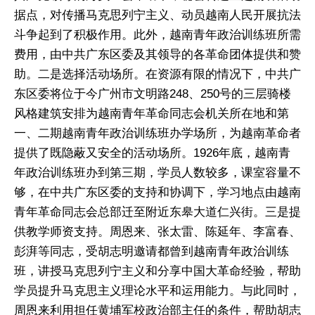
据点，对传播马克思列宁主义、动员越南人民开展抗法
斗争起到了积极作用。此外，越南青年政治训练班所需
费用，由中共广东区委及其领导的各革命团体提供和赞
助。二是选择活动场所。在资源有限的情况下，中共广
东区委将位于今广州市文明路248、250号的三层骑楼
风格建筑安排为越南青年革命同志会机关所在地和第
一、二期越南青年政治训练班办学场所，为越南革命者
提供了既隐蔽又安全的活动场所。1926年底，越南青
年政治训练班办到第三期，学员人数较多，课室容量不
够，在中共广东区委的支持和协调下，学习地点由越南
青年革命同志会总部迁至附近东皋大道仁兴街。三是提
供教学师资支持。周恩来、张太雷、陈延年、李富春、
彭湃等同志，受胡志明邀请都曾到越南青年政治训练
班，讲授马克思列宁主义和分享中国大革命经验，帮助
学员提升马克思主义理论水平和运用能力。与此同时，
周恩来利用担任黄埔军校政治部主任的条件，帮助胡志