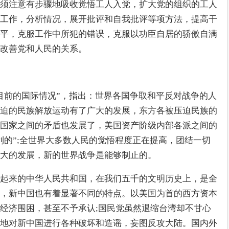
须注意有步骤地吸收觉悟工人入党，扩大党的组织的工人
工作，分析情况，展开批评和自我批评等项方法，提高干
平，克服工作中所犯的错误，克服以功臣自居的骄傲自满
改善党和人民的关系。
目前的国际情况”，指出：世界各国争取和平反对战争的人
迫的民族解放运动有了广大的发展，东方各被压迫民族的
国家之间的矛盾也发展了，美国资产阶级内部各派之间的
利的”;全世界大多数人民的觉悟程度正在提高，团结一切
大的发展，新的世界战争是能够制止的。
起来的中华人民共和国，在我们五千的文明历史上，是全
，新中国也有着显著不同的特点。以美国为首的西方资本
经济围困，甚至不予承认;国民党虽然退缩台湾却不甘心
地对新中国进行各种破坏和造谣，妄图反攻大陆。国内外