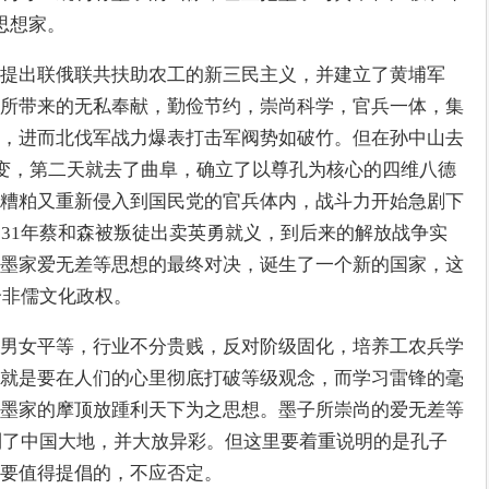
思想家。
提出联俄联共扶助农工的新三民主义，并建立了黄埔军
所带来的无私奉献，勤俭节约，崇尚科学，官兵一体，集
，进而北伐军战力爆表打击军阀势如破竹。但在孙中山去
政变，第二天就去了曲阜，确立了以尊孔为核心的四维八德
糟粕又重新侵入到国民党的官兵体内，战斗力开始急剧下
931年蔡和森被叛徒出卖英勇就义，到后来的解放战争实
墨家爱无差等思想的最终对决，诞生了一个新的国家，这
个非儒文化政权。
男女平等，行业不分贵贱，反对阶级固化，培养工农兵学
就是要在人们的心里彻底打破等级观念，而学习雷锋的毫
墨家的摩顶放踵利天下为之思想。墨子所崇尚的爱无差等
回到了中国大地，并大放异彩。但这里要着重说明的是孔子
要值得提倡的，不应否定。