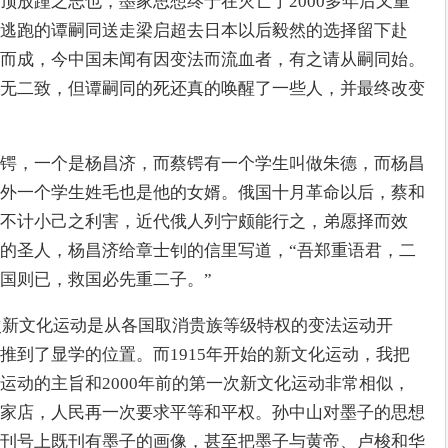
顶放踵之志也，墨家思想终于在灭亡了2000多年后又重
逃跑的谭嗣同送走梁启超去日本以后毅然的选择留下赴
而成，今中国未闻有因变法而流血者，有之请从嗣同始。
无二致，但谭嗣同的死还真的唤醒了一些人，并最终改变
锷，一个是杨昌济，而蔡锷有一个学生叫做朱德，而杨昌
外一个学生姓毛也是他的女婿。俄国十月革命以后，蔡和
不计小己之利害，近代俄人列宁颇能行之，弟愿择而效
的圣人，杨昌济给章士钊的信里写道，“吾郑重语君，二
国则已，救国必先重二子。”
一次新文化运动是从各国取消贵族等级特权的变法运动开
推到了显学的位置。而1915年开始的新文化运动，我把
运动的主旨和2000年前的第一次新文化运动非常相似，
家店，人民再一次要求平等和平权。孙中山对墨子的思想
刊号上既刊有墨子的画像，甚至把墨子与黄帝、卢梭和华