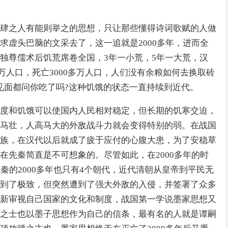
肆之人有能则举之的思想，只让那些懂得诗词歌赋的人做
求虚头巴脑的文采去了，这一追就是2000多年，进而全
独尊儒术后饥荒席卷全国，3年一小荒，5年一大荒，汉
500万人口，死亡3000多万人口，人们没有余粮如何去换取砖
见面都问你吃了吗?这种饥饿的状态一直持续到近代。
度和饥饿可以使国内人民相对稳定，但长期的饥寒交迫，
马壮，人高马大的外敌战斗力就会变得特别的弱。在战国
族，在汉代以后就成了疲于应付的心腹大患，为了安稳草
在先秦简直是不可想象的。尽管如此，在2000多年的时
秦的2000多年也只有4个朝代，近代清朝从皇帝到平民无
到了极致，但突然遭到了强大外敌的入侵，并签署了众多
新审视自己国家的文化和制度，战国第一学说墨家思想又
之士也以墨子思想作为自己的信条，最有名的人就是谭嗣