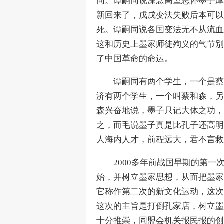
同。谭嗣同说深念高望思怀墨子摩
新回来了，戊戌变法失败后本可以
死。谭嗣同说各国变法无不从流血
这和历史上墨家师徒殉义的气节别
了中国革命的命运。
　　谭嗣同有两个学生，一个是蔡
济有两个学生，一个叫蔡和森，另
森兴奋地说，墨子只记大体之功，
之，而毛说墨子真是比孔子还高明
人海内人才，前程远大，君不言救
　　2000多年前战国早期的第
始，并树立墨家思想，从而把墨家
它称作第二次的新文化运动，这次
这次的主旨是打倒孔家店，树立墨
十分推崇，同盟会机关报民报的创