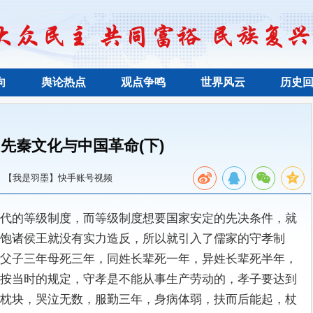
向
舆论热点
观点争鸣
世界风云
历史
先秦文化与中国革命(下)
：【我是羽墨】快手账号视频
代的等级制度，而等级制度想要国家安定的先决条件，就
饱诸侯王就没有实力造反，所以就引入了儒家的守孝制
父子三年母死三年，同姓长辈死一年，异姓长辈死半年，
按当时的规定，守孝是不能从事生产劳动的，孝子要达到
枕块，哭泣无数，服勤三年，身病体弱，扶而后能起，杖