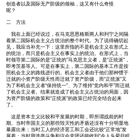
创造者以及国际无产阶级的领袖，这又有什么奇怪
呢？
二 方法
我在上面已经说过，在马克思恩格斯两人和列宁之间隔
着第二国际机会主义占统治的整个时代。为了说得确切起
见，我应当补充一下：这里所指的不是机会主义在形式上
的统治，而只是机会主义在事实上的统治。在形式上，当
时领导第二国际的是“正统的”马克思主义者，是“正统派”，
即考茨基等人。可是在事实上，第二国际的基本工作是按
照机会主义的路线进行的。机会主义者由于他们那种惯于
迁就的小资产阶级天性而迁就了资产阶级，而“正统派”又
为了和机会主义者“保持统一”、为了维持“党内和平”而迁就
了机会主义者。结果就造成了机会主义占统治的局面，因
为资产阶级的政策和“正统派”的政策已经完全结合起来
了。
这是资本主义比较和平发展的时期，即所谓战前的时
期。当时帝国主义的那些毁灭性的矛盾还没有十分明显地
暴露出来；当时工人的经济罢工和工会还比较“正常地”发
展着；当时用选举斗争和议会党团还能收到“令人头晕目眩