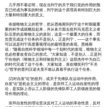
几乎用不着证明，现在当列宁的关于我们党的作用的预
言已经成为事实的时候，列宁的这个原理具有特别巨大的
力量和特别重大的意义。
依据唯物主义的哲学，把从恩格斯到列宁这个时期最重
要的科学成就概括起来，并从各方面去批判马克思主义者
队伍里的反唯物主义的派别，这是一个极重大的任务，而
负责完成这个任务的不是别人，正是列宁，——这个事实
可以说是列宁高度重视理论的最明显的表现。恩格斯
说：“随着自然科学领域中每一个划时代的发现，唯物主义
也必然要改变自己的形式。”大家知道，不是别人，正是列
宁在他的《唯物主义和经验批判主义》这部杰作中为自己
的时代完成了这个任务。大家知道，喜欢嘲笑列宁“不关
心”哲学的普列汉诺夫竟不敢认真着手执行这个任务。
(2)对自发“论”的批判，或关于先锋队在运动中的作用。
自发“论”是机会主义的理论，是崇拜工人运动自发性的理
论，是实际上否认工人阶级的先锋队即工人阶级政党的领
导作用的理论。
崇拜自发性的理论坚决反对工人运动的革命性质，反对