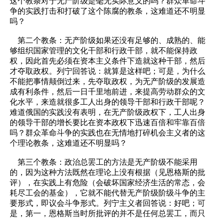
这个教条对于无产阶级是毫无实际意义的吗？群众革命斗
争的实践打击和打破了这个陈腐的教条，这难道还不明显
吗？
第二个教条：无产阶级如果还没有足够的、成熟的、能
够组织国家管理的文化干部和行政干部，就不能保持政
权，因此首先必须在资本主义条件下造就这种干部，然后
才夺取政权。列宁回答说：就算是这样吧；可是，为什么
不能把事情颠倒过来，先夺取政权，为无产阶级的发展造
成有利条件，然后一日千里地前进，来提高劳动群众的文
化水平，来造就很多工人出身的领导干部和行政干部呢？
难道俄国的实践没有表明，在无产阶级政权下，工人出身
的领导干部的增长要比在资本政权下迅速百倍和牢靠百倍
吗？群众革命斗争的实践也在无情地打碎机会主义者的这
个理论教条，这难道还不明显吗？
第三个教条：政治总罢工的方法是无产阶级不能采用
的，因为这种方法既然在理论上没有根据（见恩格斯的批
评），在实践上有危险（会破坏国家经济生活的常态，会
耗尽工会的基金），它就不能代替无产阶级阶级斗争的主
要形式，即议会斗争形式。列宁主义者回答说：好吧；可
是，第一，恩格斯当时所批评的并不是任何总罢工，而只