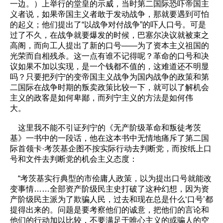
一边。）上举行的堂皇的示威，当时第二国际恐吓帝国主
义者说，如果帝国主义者敢于发动战争，那就要遇到可怕
的起义；他们提出了“以战争对付战争”的吓人口号。可是
过了不久，在战争就要爆发的时候，巴塞尔决议就被束之
高阁，而向工人提出了新的口号——为了资本主义祖国的
光荣而自相残杀。这一点有谁不记得呢？革命的口号和决
议如果不加以实现，是一个钱都不值的，这难道还不明显
吗？只要把列宁的变帝国主义战争为国内战争的政策和第
二国际在战争时期的叛卖政策比较一下，就可以了解机会
主义的政客是如何卑鄙，而列宁主义的方法是如何伟
大。
这里我不能不引证列宁的《无产阶级革命和叛徒考茨
基》一书中的一段话，他在这本书中无情地痛斥了第二国
际首领卡·考茨基企图不按实际行动去判断党，而按纸上口
号和文件去判断党的机会主义态度：
“考茨基实行典型的市侩庸人政策，以为提出口号就能改
变事情……全部资产阶级民主史打破了这种幻想，因为资
产阶级民主派为了欺骗人民，过去和现在总是什么‘口号’都
提得出来的。问题是要考察他们的诚意，把他们的言论和
他们的行动加以比较，不要满足于唯心主义的或骗人的空