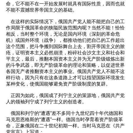
命，它不能不在一开始发展时就具有国际性质，因而也就
不能不震撼世界帝国主义的基础。
在这样的实际情况下，俄国共产党人能不能把自己的工
作局限于俄国革命的狭隘民族范围内呢？当然不能！恰恰
相反，当时整个环境，无论是国内环境（深刻的革命危
机）或国外环境（战争），都推动他们把自己的工作超出
这个范围，把斗争搬到国际舞台上去，割开帝国主义的脓
疮，证明资本主义必然崩溃，粉碎社会沙文主义和社会和
平主义，最后，推翻本国资本主义并为无产阶级锻炼出新
的斗争武器，即无产阶级革命的理论和策略，以促进世界
各国无产者推翻资本主义的事业。俄国共产党人不能不这
样行动，因为只有在这条道路上才可以指望国际环境发生
某种变化，使俄国能够避免资产阶级制度的复辟。
正因为如此，俄国成了列宁主义的策源地，俄国共产党
人的领袖列宁成了列宁主义的创造者。
俄国和列宁的“遭遇”差不多同十九世纪四十年代德国和
马克思恩格斯的“遭遇”一样。德国当时孕育着资产阶级革
命，正象俄国在二十世纪初期一样。当时马克思在《共产
党宣言》上写道：