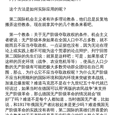
这个方法是如何实际应用的呢？
第二国际机会主义者有许多理论教条，他们总是反复地
搬弄这些教条。现在就拿其中的几个教条来看吧。
第一个教条：关于无产阶级夺取政权的条件。机会主义
者硬说：无产阶级本身如果在全国人口中不占多数，就不
能而且不应当夺取政权。一点证据也没有，因为无论在理
论上或实践上都不可能为这个荒谬的论点辩护。列宁回答
第二国际的先生们说：就算是这样吧；可是，如果形成了
这样的历史环境（战争、农业危机等等），使虽占人口少
数的无产阶级有可能把极大多数劳动群众团结在自己周
围，那么，为什么它不应当夺取政权呢？为什么无产阶级
不应当利用顺利的国际环境和国内环境来突破资本战线，
加速总爆发呢？难道马克思不是在十九世纪五十年代就已
经说过，如果当时在德国可以用“再版的农民战争”来支持
无产阶级革命，那么德国无产阶级革命的情况就会“很
好”了吗？难道不是每个人都知道，当时德国无产者，比如
说，和1917年俄国无产者比较起来是更少吗？难道俄国无
产阶级革命的实践没有表明，第二国际的英雄们所喜爱的