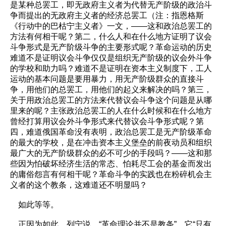
是某种总罢工，即无政府主义者为代替无产阶级的政治斗
争而提出的无政府主义者的经济总罢工（注：指恩格斯
《行动中的巴枯宁主义者》一文，——这和政治总罢工的
方法有何相干呢？第二，什么人和在什么地方证明了议会
斗争形式是无产阶级斗争的主要形式呢？革命运动的历史
难道不是证明议会斗争仅仅是组织无产阶级的议会外斗争
的学校和助力吗？难道不是证明在资本主义制度下，工人
运动的基本问题是要用暴力，用无产阶级群众的直接斗
争，用他们的总罢工，用他们的起义来解决的吗？第三，
关于用政治总罢工的方法来代替议会斗争这个问题是从哪
里来的呢？主张政治总罢工的人在什么时候和在什么地方
曾经打算用议会外斗争形式来代替议会斗争形式呢？第
四，难道俄国革命没有表明，政治总罢工是无产阶级革命
的最大的学校，是在冲击资本主义堡垒的前夜动员和组织
最广大的无产阶级群众的必不可少的手段吗？——这和那
些因为怕破坏经济生活的常态、怕耗尽工会的基金而发出
的庸俗怨言有何相干呢？革命斗争的实践也在粉碎机会主
义者的这个教条，这难道还不明显吗？
如此等等。
正因为如此，列宁说，“革命理论并不是教条”，它“只有