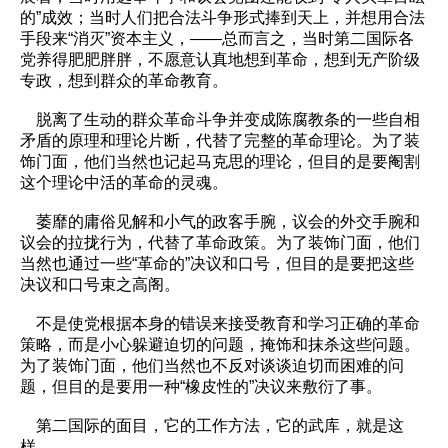
的”成效；当时人们把合法斗争形式捧到天上，并想用合法
手段来“消灭”资本主义，——总而言之，当时第二国际各
党养得肥肥胖胖，不愿意认真地想到革命，想到无产阶级
专政，想到群众的革命教育。
脱离了生动的群众革命斗争并变成陈腐教条的一些自相
矛盾的原理和理论片断，代替了完整的革命理论。为了装
饰门面，他们当然也记起马克思的理论，但目的是要阉割
这个理论中活的革命的灵魂。
萎靡的庸俗见解和小气的政客手腕，议会的外交手腕和
议会的拉拢行为，代替了革命政策。为了装饰门面，他们
当然也通过一些“革命的”决议和口号，但目的是要把这些
决议和口号束之高阁。
不是使党根据本身的错误来接受教育和学习正确的革命
策略，而是小心躲避迫切的问题，掩饰和抹杀这些问题。
为了装饰门面，他们当然也不反对谈谈迫切而困难的问
题，但目的是要用一种“橡皮性的”决议来敷衍了事。
第二国际的面目，它的工作方法，它的武库，就是这
样。