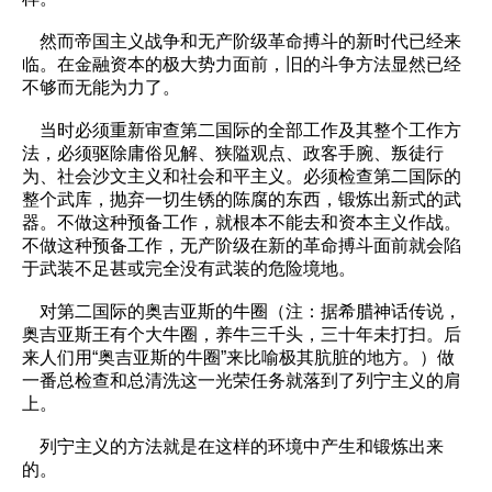
然而帝国主义战争和无产阶级革命搏斗的新时代已经来
临。在金融资本的极大势力面前，旧的斗争方法显然已经
不够而无能为力了。
当时必须重新审查第二国际的全部工作及其整个工作方
法，必须驱除庸俗见解、狭隘观点、政客手腕、叛徒行
为、社会沙文主义和社会和平主义。必须检查第二国际的
整个武库，抛弃一切生锈的陈腐的东西，锻炼出新式的武
器。不做这种预备工作，就根本不能去和资本主义作战。
不做这种预备工作，无产阶级在新的革命搏斗面前就会陷
于武装不足甚或完全没有武装的危险境地。
对第二国际的奥吉亚斯的牛圈（注：据希腊神话传说，
奥吉亚斯王有个大牛圈，养牛三千头，三十年未打扫。后
来人们用“奥吉亚斯的牛圈”来比喻极其肮脏的地方。）做
一番总检查和总清洗这一光荣任务就落到了列宁主义的肩
上。
列宁主义的方法就是在这样的环境中产生和锻炼出来
的。