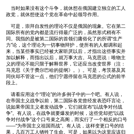
当时如果没有这个斗争，就休想在俄国建立独立的工人
政党，就休想使这个党在革命中起领导作用。
可是，崇拜自发性的理论不仅是俄国的现象。它在第二
国际所有的党内都是流行得最广泛的，虽然形式稍有不
同。我指的是被第二国际的首领们庸俗化了的所谓“生产
力”论，这个理论为一切事物辩护，使所有的人都调和起
来，当某些事实已经被大家听厌以后，才指出这些事实并
加以解释，而指出以后，就万事大吉。马克思说：唯物主
义的理论不能只限于解释世界，它还应当改变世界（注：
马克思《关于费尔巴哈的提纲》。）。可是，考茨基及其
同伙却不管这一点，他们宁愿停留在马克思的公式的前半
段上。
请看应用这个“理论”的许多例子中的一个吧。有人说，
在帝国主义战争以前，第二国际各党曾经发表恐吓言论，
说如果帝国主义者发动战争，它们就宣布“以战争对付战
争”。有人说，在战争就要爆发的时候，这些党却把“以战
争对付战争”这个口号束之高阁，而实行了一个相反的口号
——“为帝国主义祖国而战”。有人说，这样变更口号的结
果，几百万工人牺牲了生命。可是，如果以为这里应该归