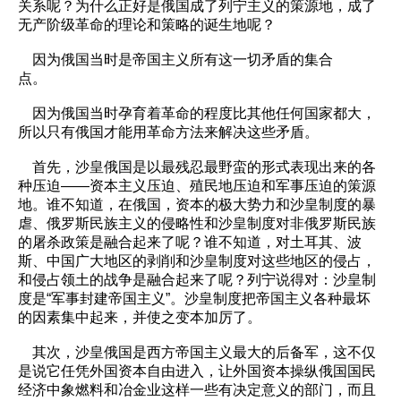
关系呢？为什么正好是俄国成了列宁主义的策源地，成了
无产阶级革命的理论和策略的诞生地呢？
因为俄国当时是帝国主义所有这一切矛盾的集合
点。
因为俄国当时孕育着革命的程度比其他任何国家都大，
所以只有俄国才能用革命方法来解决这些矛盾。
首先，沙皇俄国是以最残忍最野蛮的形式表现出来的各
种压迫——资本主义压迫、殖民地压迫和军事压迫的策源
地。谁不知道，在俄国，资本的极大势力和沙皇制度的暴
虐、俄罗斯民族主义的侵略性和沙皇制度对非俄罗斯民族
的屠杀政策是融合起来了呢？谁不知道，对土耳其、波
斯、中国广大地区的剥削和沙皇制度对这些地区的侵占，
和侵占领土的战争是融合起来了呢？列宁说得对：沙皇制
度是“军事封建帝国主义”。沙皇制度把帝国主义各种最坏
的因素集中起来，并使之变本加厉了。
其次，沙皇俄国是西方帝国主义最大的后备军，这不仅
是说它任凭外国资本自由进入，让外国资本操纵俄国国民
经济中象燃料和冶金业这样一些有决定意义的部门，而且