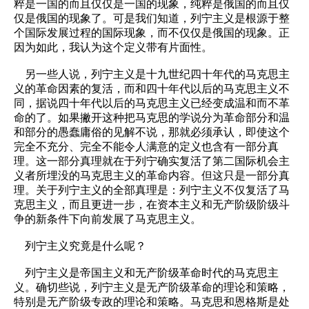
粹是一国的而且仅仅是一国的现象，纯粹是俄国的而且仅
仅是俄国的现象了。可是我们知道，列宁主义是根源于整
个国际发展过程的国际现象，而不仅仅是俄国的现象。正
因为如此，我认为这个定义带有片面性。
另一些人说，列宁主义是十九世纪四十年代的马克思主
义的革命因素的复活，而和四十年代以后的马克思主义不
同，据说四十年代以后的马克思主义已经变成温和而不革
命的了。如果撇开这种把马克思的学说分为革命部分和温
和部分的愚蠢庸俗的见解不说，那就必须承认，即使这个
完全不充分、完全不能令人满意的定义也含有一部分真
理。这一部分真理就在于列宁确实复活了第二国际机会主
义者所埋没的马克思主义的革命内容。但这只是一部分真
理。关于列宁主义的全部真理是：列宁主义不仅复活了马
克思主义，而且更进一步，在资本主义和无产阶级阶级斗
争的新条件下向前发展了马克思主义。
列宁主义究竟是什么呢？
列宁主义是帝国主义和无产阶级革命时代的马克思主
义。确切些说，列宁主义是无产阶级革命的理论和策略，
特别是无产阶级专政的理论和策略。马克思和恩格斯是处