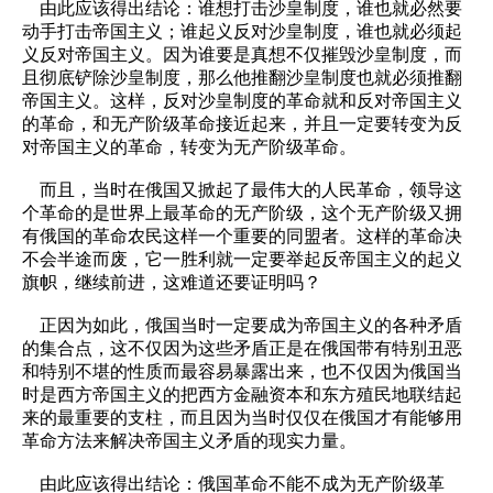
由此应该得出结论：谁想打击沙皇制度，谁也就必然要
动手打击帝国主义；谁起义反对沙皇制度，谁也就必须起
义反对帝国主义。因为谁要是真想不仅摧毁沙皇制度，而
且彻底铲除沙皇制度，那么他推翻沙皇制度也就必须推翻
帝国主义。这样，反对沙皇制度的革命就和反对帝国主义
的革命，和无产阶级革命接近起来，并且一定要转变为反
对帝国主义的革命，转变为无产阶级革命。
而且，当时在俄国又掀起了最伟大的人民革命，领导这
个革命的是世界上最革命的无产阶级，这个无产阶级又拥
有俄国的革命农民这样一个重要的同盟者。这样的革命决
不会半途而废，它一胜利就一定要举起反帝国主义的起义
旗帜，继续前进，这难道还要证明吗？
正因为如此，俄国当时一定要成为帝国主义的各种矛盾
的集合点，这不仅因为这些矛盾正是在俄国带有特别丑恶
和特别不堪的性质而最容易暴露出来，也不仅因为俄国当
时是西方帝国主义的把西方金融资本和东方殖民地联结起
来的最重要的支柱，而且因为当时仅仅在俄国才有能够用
革命方法来解决帝国主义矛盾的现实力量。
由此应该得出结论：俄国革命不能不成为无产阶级革