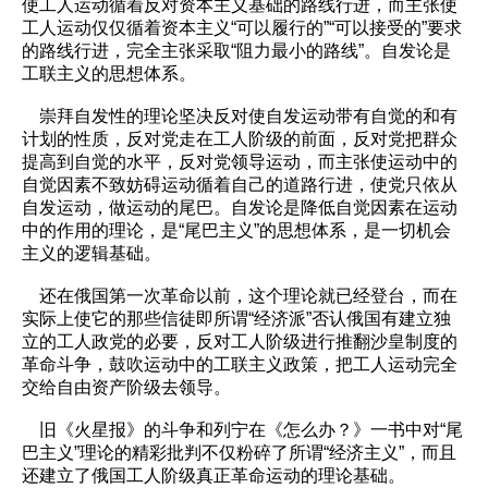
使工人运动循着反对资本主义基础的路线行进，而主张使
工人运动仅仅循着资本主义“可以履行的”“可以接受的”要求
的路线行进，完全主张采取“阻力最小的路线”。自发论是
工联主义的思想体系。
崇拜自发性的理论坚决反对使自发运动带有自觉的和有
计划的性质，反对党走在工人阶级的前面，反对党把群众
提高到自觉的水平，反对党领导运动，而主张使运动中的
自觉因素不致妨碍运动循着自己的道路行进，使党只依从
自发运动，做运动的尾巴。自发论是降低自觉因素在运动
中的作用的理论，是“尾巴主义”的思想体系，是一切机会
主义的逻辑基础。
还在俄国第一次革命以前，这个理论就已经登台，而在
实际上使它的那些信徒即所谓“经济派”否认俄国有建立独
立的工人政党的必要，反对工人阶级进行推翻沙皇制度的
革命斗争，鼓吹运动中的工联主义政策，把工人运动完全
交给自由资产阶级去领导。
旧《火星报》的斗争和列宁在《怎么办？》一书中对“尾
巴主义”理论的精彩批判不仅粉碎了所谓“经济主义”，而且
还建立了俄国工人阶级真正革命运动的理论基础。