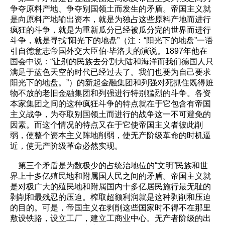
争夺原料产地、争夺别国领土而发生的矛盾。帝国主义就
是向原料产地输出资本，就是为独占这些原料产地而进行
疯狂的斗争，就是为重新瓜分已经被瓜分完的世界而进行
斗争，就是寻找“阳光下的地盘”（注：“阳光下的地盘”一语
引自德意志帝国外交大臣伯·毕洛夫的演说。1897年他在
国会中说：“让别的民族去分割大陆和海洋而我们德国人只
满足于蓝色天空的时代已经过去了。我们也要为自己要求
阳光下的地盘。”）的新起金融集团和列强对死抓住既得赃
物不放的老旧金融集团和列强进行特别猛烈的斗争。各资
本家集团之间的这种疯狂斗争的特点就在于它包含有帝国
主义战争，为夺取别国领土而进行的战争这一不可避免的
因素。而这个情况的特点又在于它使帝国主义者彼此削
弱，使整个资本主义阵地削弱，使无产阶级革命的时机逼
近，使无产阶级革命必然实现。
第三个矛盾是为数极少的占统治地位的“文明”民族和世
界上十多亿殖民地和附属国人民之间的矛盾。帝国主义就
是对极广大的殖民地和附属国内十多亿居民施行最无耻的
剥削和最残忍的压迫。榨取超额利润就是这种剥削和压迫
的目的。可是，帝国主义在剥削这些国家时不得不在那里
敷设铁路，设立工厂，建立工商业中心。无产者阶级的出