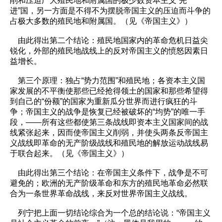
削和压迫广大殖民地和附属国的极少数资本主义“先
进”国，另一方面是不得不为摆脱帝国主义的压迫而斗争的
占极大多数的殖民地和附属国。（见《帝国主义》）
由此得出第二个结论：殖民地国家内的革命危机日益尖
锐化，外部的殖民地战线上的反对帝国主义的愤怒因素日
益增长。
第三个原理：独占“势力范围”和殖民地；各资本主义国
家发展的不平衡使那些已经抢得领土的国家和那些希望得
到自己的“份额”的国家为重新瓜分世界而进行疯狂的斗
争；帝国主义的战争是恢复已经被破坏的“均势”的唯一手
段，——所有这些都使第三条战线即资本主义国家间的战
线紧张起来，因而使帝国主义削弱，并使头两条反帝国主
义战线即革命的无产阶级战线和殖民地的解放运动战线易
于联合起来。（见《帝国主义》）
由此得出第三个结论：在帝国主义条件下，战争是不可
避免的；欧洲的无产阶级革命和东方的殖民地革命必然联
合为一条世界革命战线，来反对世界帝国主义战线。
列宁把上面一切结论综合为一个总的结论说：“帝国主义