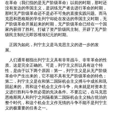
在革命（我们指的是无产阶级革命）以前的时期，那时还
没有发达的帝国主义，是训练无产者去进行革命的时期，
那时无产阶级革命还不是必不可免的直接实践问题。而马
克思和恩格斯的学生列宁却处在发达的帝国主义时期，无
产阶级革命开展起来的时期，无产阶级革命已经在一个国
家内获得了胜利、打破了资产阶级民主制、开辟了无产阶
级民主制纪元即苏维埃纪元的时期。
正因为如此，列宁主义是马克思主义的进一步的发
展。
人们通常都指出列宁主义具有非常战斗、非常革命的性
质。这是完全正确的。可是，列宁主义所以具有这个特
性，是由于以下两个原因：第一，列宁主义是从无产阶级
革命中产生出来的，它不能不具有无产阶级革命的特色；
第二，列宁主义是在和第二国际机会主义搏斗中成长和巩
固起来的，而和这个机会主义作斗争，向来就是对资本主
义进行胜利斗争所必需的先决条件。不要忘记，在马克思
恩格斯两人和列宁之间隔着第二国际机会主义独占统治的
整个时代，和这个机会主义作无情的斗争不能不是列宁主
义的极重要的任务之一。