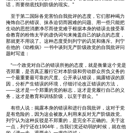
话，而要彻底找到阶级的现实。”
至于第二国际各党害怕自我批评的态度，它们那种竭力
掩饰自己的错误、抹杀迫切而困难的问题、用一些只能把
生动的思想消磨净尽而使党难于根据本身的错误去接受革
命教育的粉饰太平的虚伪词句来掩盖自己的缺点的态度，
那就更不用说了。这种态度受到列宁的讥笑和痛斥。列宁
在他的《幼稚病》一书中谈到无产阶级政党的自我批评问
题时写道：
“一个政党对自己的错误所抱的态度，就是衡量这个党是
否郑重，是否真正履行它对本阶级和劳动群众所负义务的
一个最重要最可靠的尺度。公开承认错误，揭露错误的原
因，分析产生错误的环境，仔细讨论改正错误的方法，
——这才是一个郑重的党的标志，这才是党履行自己的义
务，这才是教育和训练阶级，以至于群众。”
有些人说：揭露本身的错误和进行自我批评，这对于党
是有危险的，因为这会被敌人利用来反对无产阶级政党。
列宁认为这种反驳是不郑重的，是完全不正确的。关于这
一点，列宁还在1904年，当我们党还幼弱的时候，就在他
的《进一步，退两步》一书中说过：