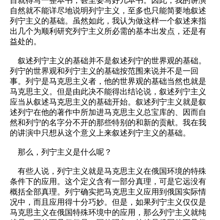
目就得写一整本书，甚至要写好几本书。因此，我的讲演
自然就不能详尽地说明列宁主义，至多也只能简要地叙述
列宁主义的基础。虽然如此，我认为做这样一个叙述来指
出几个为顺利研究列宁主义所必需的基本出发点，还是有
益处的。
叙述列宁主义的基础并不是叙述列宁的世界观的基础。
列宁的世界观和列宁主义的基础按范围来说并不是一回
事。列宁是马克思主义者，他的世界观的基础当然也就是
马克思主义。但是由此决不能得出结论说，叙述列宁主义
应当从叙述马克思主义的基础开始。叙述列宁主义就是叙
述列宁在他的著作中所加进马克思主义总宝库的、因而自
然和列宁的名字分不开的那些特别的和新的贡献。我在我
的讲演中只想从这个意义上来叙述列宁主义的基础。
那么，列宁主义是什么呢？
有些人说，列宁主义就是马克思主义在俄国环境的特殊
条件下的应用。这个定义含有一部分真理，可是它远没有
概括全部真理。列宁确实把马克思主义应用到俄国实际情
况中，而且应用得十分巧妙。但是，如果列宁主义仅仅是
马克思主义在俄国特殊环境中的应用，那么列宁主义就纯