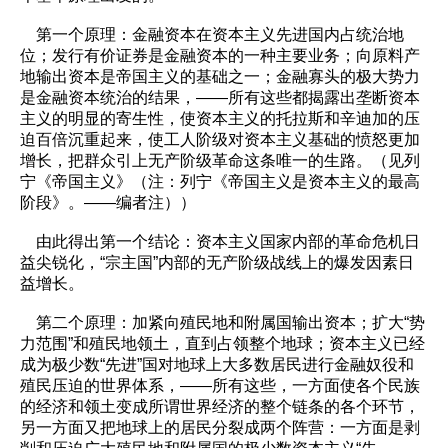
第一个原理：金融资本在资本主义先进国内占统治地
位；发行有价证券是金融资本的一种主要业务；向原料产
地输出资本是帝国主义的基础之一；金融寡头的极大势力
是金融资本统治的结果，——所有这些都揭露出垄断资本
主义的明显的寄生性，使资本主义的托拉斯和辛迪加的压
迫百倍沉重起来，使工人阶级对资本主义基础的愤怒更加
增长，把群众引上无产阶级革命这条唯一的生路。（见列
宁《帝国主义》（注：列宁《帝国主义是资本主义的最高
阶段》。——编者注））
由此得出第一个结论：资本主义国家内部的革命危机日
益尖锐化，“宗主国”内部的无产阶级战线上的爆发因素日
益增长。
第二个原理：加紧向殖民地和附属国输出资本；扩大“势
力范围”和殖民地领土，直到占领整个地球；资本主义已经
成为极少数“先进”国对地球上大多数居民进行金融奴役和
殖民压迫的世界体系，——所有这些，一方面使各个民族
的经济和领土变成所谓世界经济的整个链条的各个环节，
另一方面又把地球上的居民分裂成两个阵营：一方面是剥