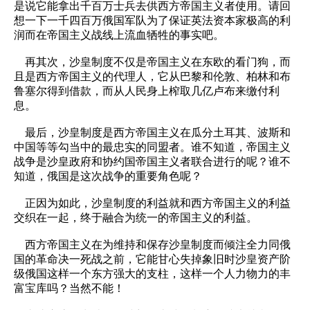
是说它能拿出千百万士兵去供西方帝国主义者使用。请回
想一下一千四百万俄国军队为了保证英法资本家极高的利
润而在帝国主义战线上流血牺牲的事实吧。
再其次，沙皇制度不仅是帝国主义在东欧的看门狗，而
且是西方帝国主义的代理人，它从巴黎和伦敦、柏林和布
鲁塞尔得到借款，而从人民身上榨取几亿卢布来缴付利
息。
最后，沙皇制度是西方帝国主义在瓜分土耳其、波斯和
中国等等勾当中的最忠实的同盟者。谁不知道，帝国主义
战争是沙皇政府和协约国帝国主义者联合进行的呢？谁不
知道，俄国是这次战争的重要角色呢？
正因为如此，沙皇制度的利益就和西方帝国主义的利益
交织在一起，终于融合为统一的帝国主义的利益。
西方帝国主义在为维持和保存沙皇制度而倾注全力同俄
国的革命决一死战之前，它能甘心失掉象旧时沙皇资产阶
级俄国这样一个东方强大的支柱，这样一个人力物力的丰
富宝库吗？当然不能！