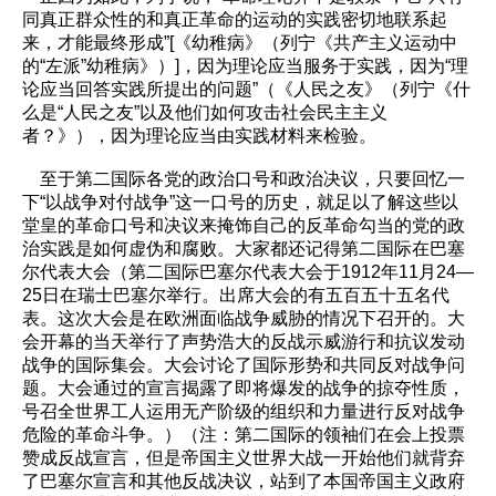
同真正群众性的和真正革命的运动的实践密切地联系起
来，才能最终形成”[《幼稚病》（列宁《共产主义运动中
的“左派”幼稚病》）]，因为理论应当服务于实践，因为“理
论应当回答实践所提出的问题”（《人民之友》（列宁《什
么是“人民之友”以及他们如何攻击社会民主主义
者？》），因为理论应当由实践材料来检验。
至于第二国际各党的政治口号和政治决议，只要回忆一
下“以战争对付战争”这一口号的历史，就足以了解这些以
堂皇的革命口号和决议来掩饰自己的反革命勾当的党的政
治实践是如何虚伪和腐败。大家都还记得第二国际在巴塞
尔代表大会（第二国际巴塞尔代表大会于1912年11月24—
25日在瑞士巴塞尔举行。出席大会的有五百五十五名代
表。这次大会是在欧洲面临战争威胁的情况下召开的。大
会开幕的当天举行了声势浩大的反战示威游行和抗议发动
战争的国际集会。大会讨论了国际形势和共同反对战争问
题。大会通过的宣言揭露了即将爆发的战争的掠夺性质，
号召全世界工人运用无产阶级的组织和力量进行反对战争
危险的革命斗争。）（注：第二国际的领袖们在会上投票
赞成反战宣言，但是帝国主义世界大战一开始他们就背弃
了巴塞尔宣言和其他反战决议，站到了本国帝国主义政府