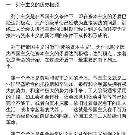
一 列宁主义的历史根源
列宁主义是在帝国主义条件下，即在资本主义的矛盾已
经达到极点、无产阶级革命已经成为直接实践的问题、训
练工人阶级去进行革命的旧时期已经达到尽头而转变为直
接冲击资本主义的新时期的条件下成长和形成的。
列宁把帝国主义叫做“垂死的资本主义”。为什么呢？因
为帝国主义使资本主义的矛盾达到极端，达到顶点，接着
就是革命的开始。在这些矛盾中，最重要的有下列三
个。
第一个矛盾是劳动和资本之间的矛盾。帝国主义就是工
业国里垄断性的托拉斯和辛迪加、银行和金融寡头拥有极
大的势力。和这种极大的势力作斗争，工人阶级通常采用
的手段，如工会和合作社、议会政党和议会斗争等等已经
完全不够了。或者向资本屈服，依旧过着每况愈下的非人
生活；或者拿起新的武器，——这就是帝国主义在千百万
无产阶级群众面前提出的问题。帝国主义把工人阶级引向
革命。
第二个矛盾是各金融集团之间以及帝国主义列强之间为