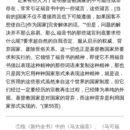
“近来有些人为了证明基督教国家的不可能性或非
存在，常常引证福音书中的一些箴言，这些箴言，[当
前的]国家不仅不遵循而且也下可能遵循，如果国客不
想使自己[作为国家]完舍解体的话。”“但是，问题的解
决并不那么容易。那么,福音书的那些箴言到底要求些
什么呢?要求超自然的自我否定、服从启示的权威、背
弃国家、废除世俗关系。这一切也正是基督教国家所要
求和实行的。它领悟了福音书的精神，即使它不用福音
书借以表现这种精神的那些词语来复制这种精神，那也
只是因为它用种种国家形式来表现这种精神，就是说，
它所用的这些形式虽然来自这个世界的国家制度，但它
们经过一定要经历的宗教再生过程，已经降为单纯的外
观。基督教国家是对国家的背弃，而这种背弃是利用国
家形式实现的。”(第55页)
①指《新约全书》中的《马太福音》、《马可福