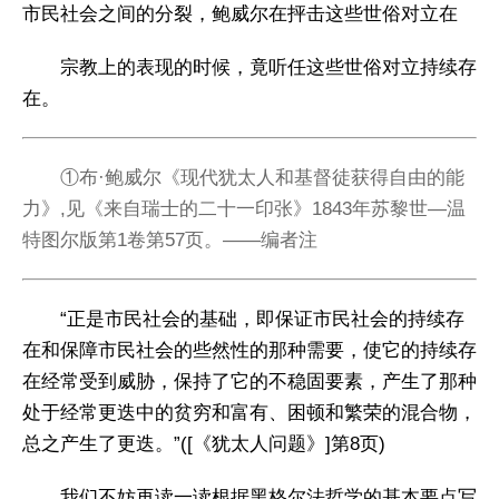
市民社会之间的分裂，鲍威尔在抨击这些世俗对立在
宗教上的表现的时候，竟听任这些世俗对立持续存
在。
①布·鲍威尔《现代犹太人和基督徒获得自由的能
力》,见《来自瑞士的二十一印张》1843年苏黎世—温
特图尔版第1卷第57页。——编者注
“正是市民社会的基础，即保证市民社会的持续存
在和保障市民社会的些然性的那种需要，使它的持续存
在经常受到威胁，保持了它的不稳固要素，产生了那种
处于经常更迭中的贫穷和富有、困顿和繁荣的混合物，
总之产生了更迭。”([《犹太人问题》]第8页)
我们不妨再读一读根据黑格尔法哲学的基本要点写