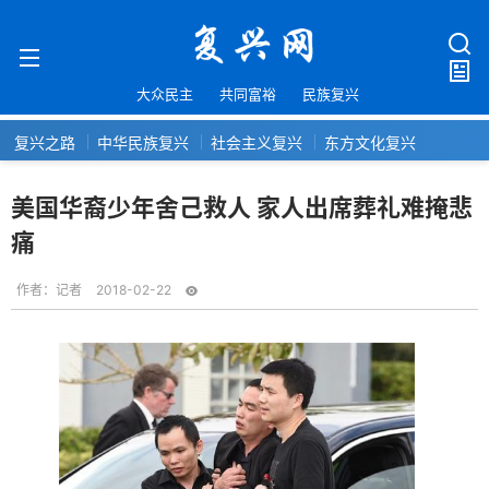
大众民主
共同富裕
民族复兴
复兴之路
中华民族复兴
社会主义复兴
东方文化复兴
美国华裔少年舍己救人 家人出席葬礼难掩悲
痛
作者：
记者
2018-02-22