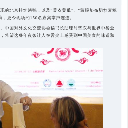
呈现的北京挂炉烤鸭，以及“蓑衣黄瓜”、“蒙眼垫布切炒麦穗
演，更令现场约150名嘉宾掌声连连。
表、中国对外文化交流协会秘书长助理时坚东与世界中餐业
示，希望这餐年夜饭让人在舌尖上感受到中国美食的味道和