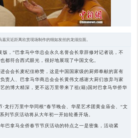
马嘉宾近距离欣赏现场制作的细如发丝的龙须拉面。
夜饭，”巴拿马中华总会永久名誉会长章辞修对记者说，不
盘也都符合西式眼光，很好地展现了中国文化。
促进会会长麦杞佳称赞，这是中国国家级的厨师奉献的富有
方负责人、巴拿马华商总会会长黄伟文感谢大厨们放弃与家
艺的博大精深，更不远万里带来了祖(籍)国对巴拿马华侨华
节·龙行万里中华同根”春节晚会、华星艺术团黄金庙会、“文
一系列节庆活动将从大年初一开始轮番开场。
今年巴拿马全侨春节节庆活动的特点之一是密集，活动紧