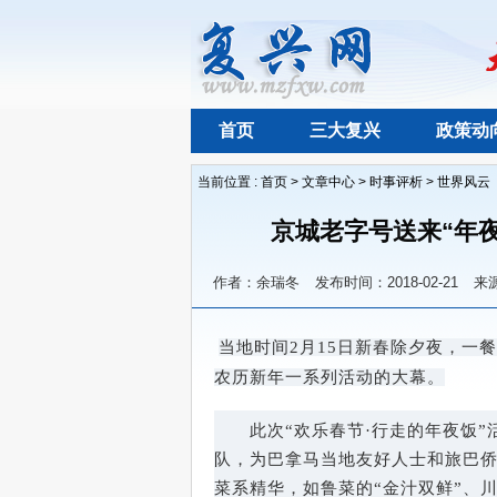
首页
三大复兴
政策动
当前位置 :
首页
>
文章中心
>
时事评析
>
世界风云
京城老字号送来“年
作者：余瑞冬
发布时间：2018-02-21
来
当地时间2月15日新春除夕夜，一
农历新年一系列活动的大幕。
　　此次“欢乐春节·行走的年夜饭”
队，为巴拿马当地友好人士和旅巴
菜系精华，如鲁菜的“金汁双鲜”、