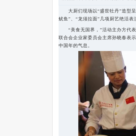
　　大厨们现场以“盛世牡丹”造型
鱿鱼”、“龙须拉面”几项厨艺绝活表
　　“美食无国界，”活动主办方代
联合会企业家委员会主席孙晓春表
中国年的气息。