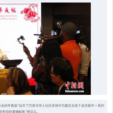
“行走的年夜饭”拉开了巴拿马华人社区庆祝中巴建交后首个农历新年一系列
垫布切炒麦穗鱿鱼”绝活儿。