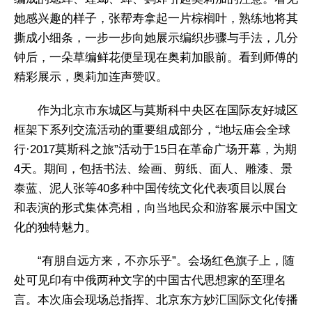
她感兴趣的样子，张帮寿拿起一片棕榈叶，熟练地将其
撕成小细条，一步一步向她展示编织步骤与手法，几分
钟后，一朵草编鲜花便呈现在奥莉加眼前。看到师傅的
精彩展示，奥莉加连声赞叹。
作为北京市东城区与莫斯科中央区在国际友好城区
框架下系列交流活动的重要组成部分，“地坛庙会全球
行·2017莫斯科之旅”活动于15日在革命广场开幕，为期
4天。期间，包括书法、绘画、剪纸、面人、雕漆、景
泰蓝、泥人张等40多种中国传统文化代表项目以展台
和表演的形式集体亮相，向当地民众和游客展示中国文
化的独特魅力。
“有朋自远方来，不亦乐乎”。会场红色旗子上，随
处可见印有中俄两种文字的中国古代思想家的至理名
言。本次庙会现场总指挥、北京东方妙汇国际文化传播