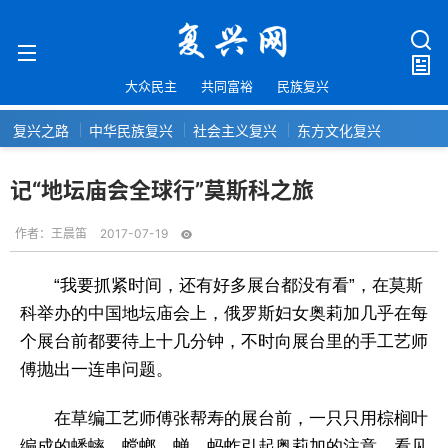
大众民主
共同富裕
民族复兴
复兴之路
中华民族复兴
社会主义复兴
东方文化复兴
记“地坛庙会全球行”莫斯科之旅
作者：
王晨笛
2017-07-19
“我要抓紧时间，还有好多展台都没有看”，在莫斯
科举办的中国地坛庙会上，俄罗斯妇女奥莉加几乎在每
个展台前都要待上十几分钟，不时向展台里的手工艺师
傅抛出一连串问题。
在草编工艺师傅张帮寿的展台前，一只只用棕榈叶
编成的蟋蟀、螳螂、蝉、蚂蚱引起奥莉加的注意。看见