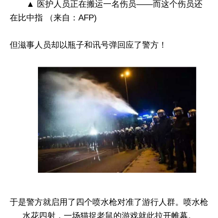
▲ 医护人员正在搬运一名伤员——而这个伤员还
在比中指 （来自：AFP)
但滋事人员却以瓶子和讯号弹回应了警方！
于是警方就启用了四个喷水枪对准了游行人群。喷水枪
水花四射，一场猫捉老鼠的游戏就此拉开帷幕。