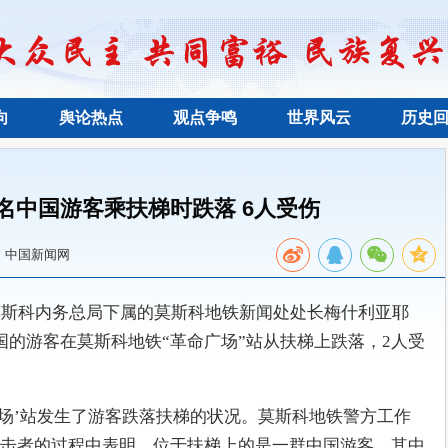
向
舆论热点
观点争鸣
世界风云
历史
名中国游客乘扶梯时跌落 6人受伤
：中国新闻网
莫斯科内务总局下属的莫斯科地铁新闻处处长梅什利亚耶
国的游客在莫斯科地铁“革命广场”站从扶梯上跌落，2人受
广场’站发生了游客跌落扶梯的状况。莫斯科地铁警方工作
击者的过程中表明，位于扶梯上的是一群中国游客。其中