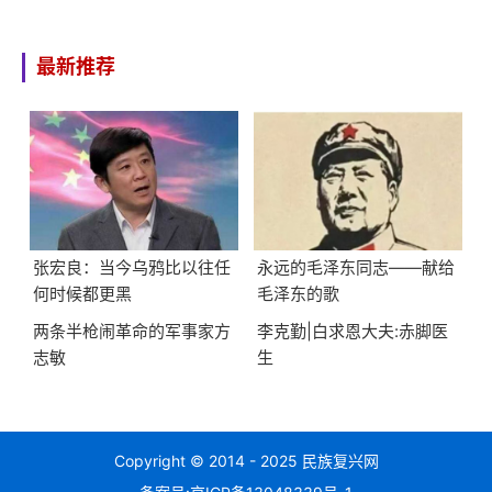
最新推荐
张宏良：当今乌鸦比以往任
永远的毛泽东同志——献给
何时候都更黑
毛泽东的歌
两条半枪闹革命的军事家方
李克勤|白求恩大夫:赤脚医
志敏
生
Copyright © 2014 - 2025 民族复兴网