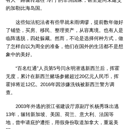
有人一路辗转逃往“冷门”的非洲国家，甚至是尚未建交
的加勒比海岛国。
这些知法犯法者有些早就未雨绸缪，提前数年做好
了铺垫，买房、移民、整理资产，从容离境。也有人是
临阵逃脱，四处躲藏。然而，不论是选择何种方式，做
了怎样自以为周全的准备，他们在国外的生活都不是想
象中的美好。
“百名红通”人员第5号闫永明潜逃新西兰后，挥霍
无度，累计在新西兰赌场参赌超过20亿元人民币，挥
霍掉将近12亿。2016年因涉嫌洗钱被新西兰警方调
查。
2003年外逃的浙江省建设厅原副厅长杨秀珠出逃
13年，辗转新加坡、美国、荷兰、意大利、法国等
地，曾申请庇护遭拒，用假身份取道加拿大，重返美