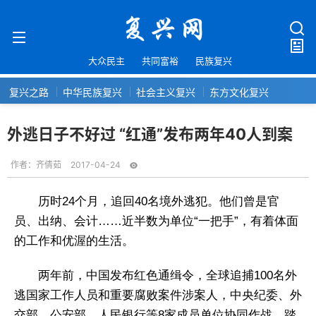
大众民主
共同富裕
民族复兴
复兴之路
中华民族复兴
社会主义复兴
东方文化复兴
外逃日子不好过 “红通”发布两年40人到案
作者：
齐倩茹
2017-04-24
历时24个月，追回40名境外逃犯。他们曾是官
员、出纳、会计……近半数为单位“一把手”，有着体面
的工作和优渥的生活。
两年前，中国发布红色通缉令，全球追捕100名外
逃国家工作人员和重要腐败案件涉案人，中央纪委、外
交部、公安部、人民银行等8家成员单位协同作战，踏