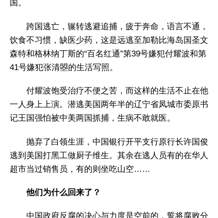
国。
跨国逃亡，辗转逃避追捕，疲于奔命，语言不通，
饮食不习惯，缺医少药，这是远逃至加勒比海岛国圣文
森特和格林纳丁斯的“百名红通”第39号嫌犯付耀波和第
41号嫌犯张清曌的生活写照。
付耀波饱受治疗不便之苦，而这样的生活不止在他
一人身上上演。潜逃美国两年半的辽宁省凤城市委原书
记王国强怕被中美两国抓捕，生病不敢就医。
抛弃了白领生涯，中国银行开平支行原行长许国俊
逃到美国打黑工做厨子维生。其余在逃人员有的在华人
超市当过销售员，有的则坐吃山空……
他们为什么回来了？
中国政府反腐的决心与力度是空前的，誓将腐败分