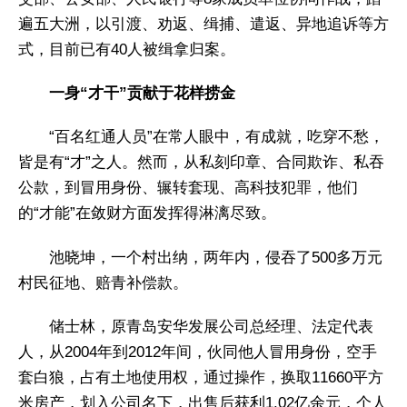
遍五大洲，以引渡、劝返、缉捕、遣返、异地追诉等方
式，目前已有40人被缉拿归案。
一身“才干”贡献于花样捞金
“百名红通人员”在常人眼中，有成就，吃穿不愁，
皆是有“才”之人。然而，从私刻印章、合同欺诈、私吞
公款，到冒用身份、辗转套现、高科技犯罪，他们
的“才能”在敛财方面发挥得淋漓尽致。
池晓坤，一个村出纳，两年内，侵吞了500多万元
村民征地、赔青补偿款。
储士林，原青岛安华发展公司总经理、法定代表
人，从2004年到2012年间，伙同他人冒用身份，空手
套白狼，占有土地使用权，通过操作，换取11660平方
米房产，划入公司名下，出售后获利1.02亿余元，个人