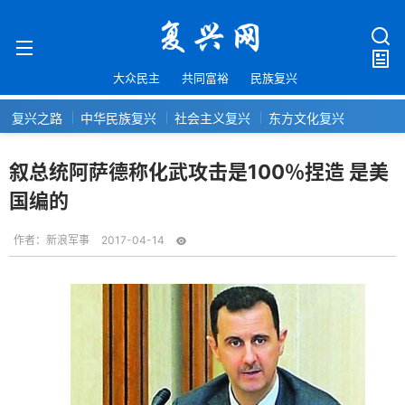
大众民主
共同富裕
民族复兴
复兴之路
中华民族复兴
社会主义复兴
东方文化复兴
叙总统阿萨德称化武攻击是100％捏造 是美
国编的
作者：
新浪军事
2017-04-14