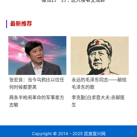
最新推荐
张宏良：当今乌鸦比以往任
永远的毛泽东同志——献给
何时候都更黑
毛泽东的歌
两条半枪闹革命的军事家方
李克勤|白求恩大夫:赤脚医
志敏
生
Copyright © 2014 - 2025 民族复兴网