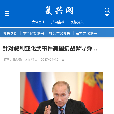
大众民主
共同富裕
民族复兴
复兴之路
中华民族复兴
社会主义复兴
东方文化复兴
针对叙利亚化武事件美国扔战斧导弹...
作者：
俄罗斯什么值得买
2017-04-12