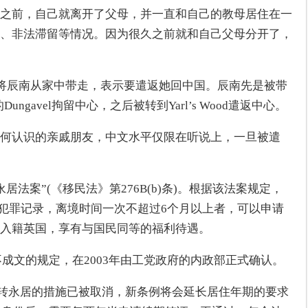
之前，自己就离开了父母，并一直和自己的教母居住在一
、非法滞留等情况。因为很久之前就和自己父母分开了，
员将辰南从家中带走，表示要遣返她回中国。辰南先是被带
re)的Dungavel拘留中心，之后被转到Yarl’s Wood遣返中心。
何认识的亲戚朋友，中文水平仅限在听说上，一旦被遣
居法案”(《移民法》第276B(b)条)。根据该法案规定，
无犯罪记录，离境时间一次不超过6个月以上者，可以申请
入籍英国，享有与国民同等的福利待遇。
是不成文的规定，在2003年由工党政府的内政部正式确认。
4年转永居的措施已被取消，新条例将会延长居住年期的要求