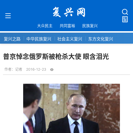
大众民主
共同富裕
民族复兴
复兴之路
中华民族复兴
社会主义复兴
东方文化复兴
普京悼念俄罗斯被枪杀大使 眼含泪光
作者：
记者
2016-12-23