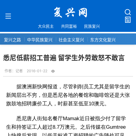
大众民主
共同富裕
民族复兴
复兴之路
中华民族复兴
社会主义复兴
东方文化复兴
悉尼低薪招工普遍 留学生外劳敢怒不敢言
作者：
记者
2016-01-22
据澳洲新快网报道，尽管剥削员工尤其是留学生的
新闻层出不穷，但是悉尼各地的餐馆和咖啡馆还是大张
旗鼓地招聘廉价工人，时薪甚至低至10澳元。
悉尼唐人街知名餐厅Mamak近日被指少付了留学
生和持签证工人超过8.7万澳元。之后传媒在Gumtree
上快搜后发现，以低于标准工资招聘的广告随处可见。