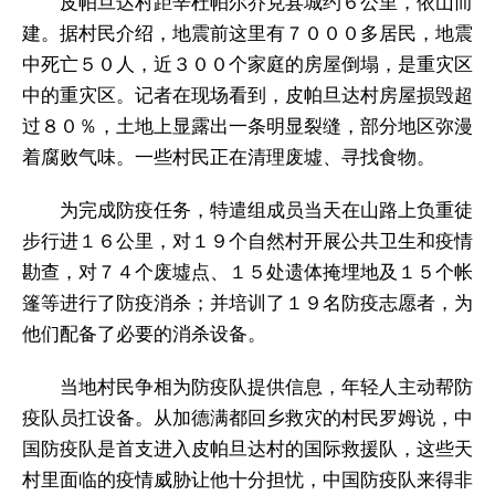
皮帕旦达村距辛杜帕尔乔克县城约６公里，依山而
建。据村民介绍，地震前这里有７０００多居民，地震
中死亡５０人，近３００个家庭的房屋倒塌，是重灾区
中的重灾区。记者在现场看到，皮帕旦达村房屋损毁超
过８０％，土地上显露出一条明显裂缝，部分地区弥漫
着腐败气味。一些村民正在清理废墟、寻找食物。
为完成防疫任务，特遣组成员当天在山路上负重徒
步行进１６公里，对１９个自然村开展公共卫生和疫情
勘查，对７４个废墟点、１５处遗体掩埋地及１５个帐
篷等进行了防疫消杀；并培训了１９名防疫志愿者，为
他们配备了必要的消杀设备。
当地村民争相为防疫队提供信息，年轻人主动帮防
疫队员扛设备。从加德满都回乡救灾的村民罗姆说，中
国防疫队是首支进入皮帕旦达村的国际救援队，这些天
村里面临的疫情威胁让他十分担忧，中国防疫队来得非