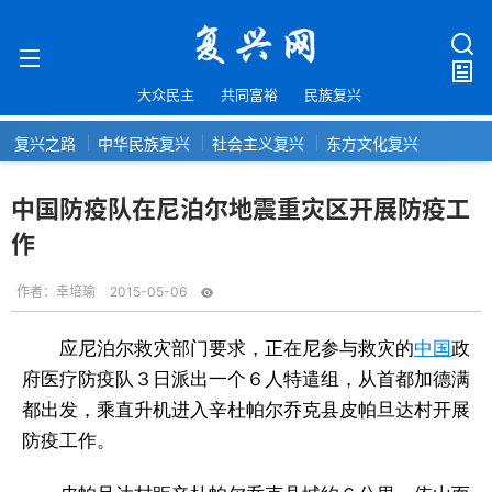
大众民主
共同富裕
民族复兴
复兴之路
中华民族复兴
社会主义复兴
东方文化复兴
中国防疫队在尼泊尔地震重灾区开展防疫工
作
作者：
幸培瑜
2015-05-06
应尼泊尔救灾部门要求，正在尼参与救灾的
中国
政
府医疗防疫队３日派出一个６人特遣组，从首都加德满
都出发，乘直升机进入辛杜帕尔乔克县皮帕旦达村开展
防疫工作。