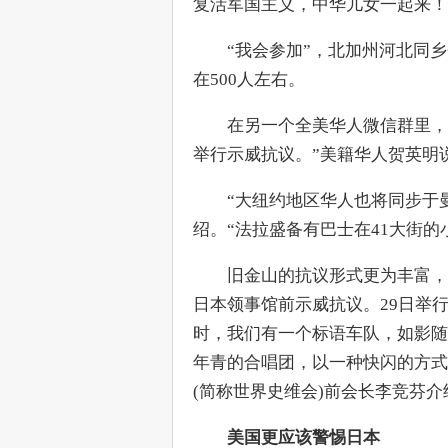
复活军国主义，中华儿女一起来！
　　“我会参加”，北加州河北同
在500人左右。
　　在另一个全美华人微信群里，
举行示威抗议。”美籍华人贺英明
　　“大纽约地区华人也将同步于
绍。“法拉盛备有巴士在41大街的
　　旧金山的抗议形式更为丰富，4
日本领事馆前示威抗议。29日举
时，我们有一个标语车队，如影随
年青的合唱团，以一种快闪的方式
(简称世界史维会)前会长李竞芬介
美国更应该警惕日本 　