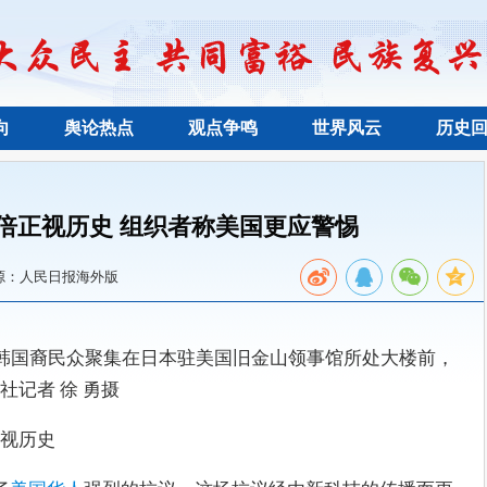
向
舆论热点
观点争鸣
世界风云
历史
倍正视历史 组织者称美国更应警惕
源：人民日报海外版
和韩国裔民众聚集在日本驻美国旧金山领事馆所处大楼前，
记者 徐 勇摄
视历史