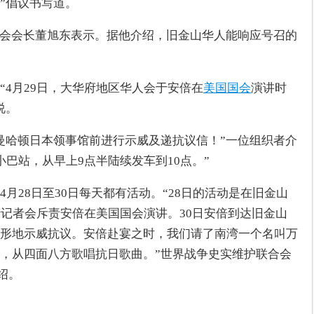
”倡议书写道。
乡会会长董旭东表示。据他介绍，旧金山华人能响应号召的
“4月29日，大华府地区华人会于安倍在
美国国会
演讲时
说。
曼哈顿日本领事馆前进行示威及递抗议信！”一位组织者介
小巴站，从早上9点半陆续发车到10点。”
月28日至30日每天都有活动。“28日的活动是在旧金山
行记者会斥责安倍在美国国会演讲。30日安倍到达旧金山
形地示威抗议。安倍赴宴之时，我们请了南湾一个名叫万
，从四面八方歌唱抗日歌曲。”世界战争史实维护联合会
绍。