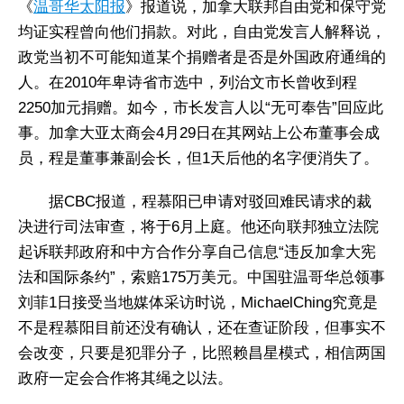
《
温哥华太阳报
》报道说，加拿大联邦自由党和保守党
均证实程曾向他们捐款。对此，自由党发言人解释说，
政党当初不可能知道某个捐赠者是否是外国政府通缉的
人。在2010年卑诗省市选中，列治文市长曾收到程
2250加元捐赠。如今，市长发言人以“无可奉告”回应此
事。加拿大亚太商会4月29日在其网站上公布董事会成
员，程是董事兼副会长，但1天后他的名字便消失了。
据CBC报道，程慕阳已申请对驳回难民请求的裁
决进行司法审查，将于6月上庭。他还向联邦独立法院
起诉联邦政府和中方合作分享自己信息“违反加拿大宪
法和国际条约”，索赔175万美元。中国驻温哥华总领事
刘菲1日接受当地媒体采访时说，MichaelChing究竟是
不是程慕阳目前还没有确认，还在查证阶段，但事实不
会改变，只要是犯罪分子，比照赖昌星模式，相信两国
政府一定会合作将其绳之以法。