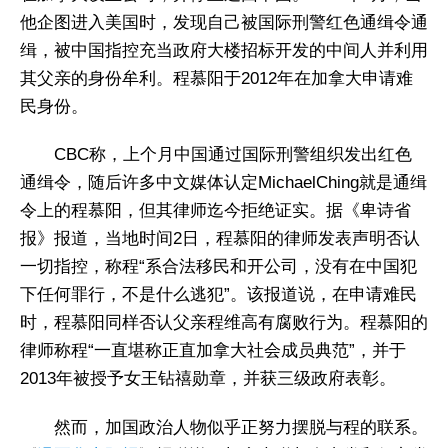
他企图进入美国时，发现自己被国际刑警红色通缉令通
缉，被中国指控充当政府大楼招标开发的中间人并利用
其父亲的身份牟利。程慕阳于2012年在加拿大申请难
民身份。
CBC称，上个月中国通过国际刑警组织发出红色
通缉令，随后许多中文媒体认定MichaelChing就是通缉
令上的程慕阳，但其律师迄今拒绝证实。据《卑诗省
报》报道，当地时间2日，程慕阳的律师发表声明否认
一切指控，称程“系合法移民和开公司，没有在中国犯
下任何罪行，不是什么逃犯”。该报道说，在申请难民
时，程慕阳同样否认父亲程维高有腐败行为。程慕阳的
律师称程“一直堪称正直加拿大社会成员典范”，并于
2013年被授予女王钻禧勋章，并获三级政府表彰。
然而，加国政治人物似乎正努力摆脱与程的联系。