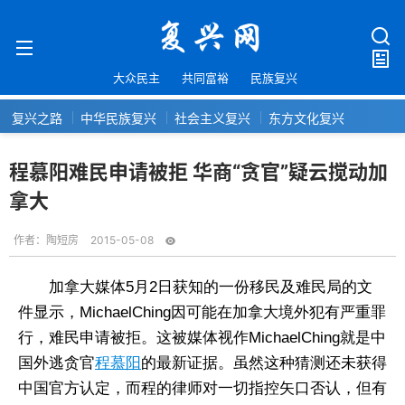
大众民主
共同富裕
民族复兴
复兴之路
中华民族复兴
社会主义复兴
东方文化复兴
程慕阳难民申请被拒 华商“贪官”疑云搅动加
拿大
作者：
陶短房
2015-05-08
加拿大媒体5月2日获知的一份移民及难民局的文
件显示，MichaelChing因可能在加拿大境外犯有严重罪
行，难民申请被拒。这被媒体视作MichaelChing就是中
国外逃贪官
程慕阳
的最新证据。虽然这种猜测还未获得
中国官方认定，而程的律师对一切指控矢口否认，但有