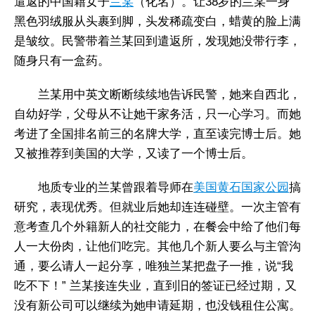
遣返的中国籍女子
兰某
（化名）。让38岁的兰某一身
黑色羽绒服从头裹到脚，头发稀疏变白，蜡黄的脸上满
是皱纹。民警带着兰某回到遣返所，发现她没带行李，
随身只有一盒药。
兰某用中英文断断续续地告诉民警，她来自西北，
自幼好学，父母从不让她干家务活，只一心学习。而她
考进了全国排名前三的名牌大学，直至读完博士后。她
又被推荐到美国的大学，又读了一个博士后。
地质专业的兰某曾跟着导师在
美国黄石国家公园
搞
研究，表现优秀。但就业后她却连连碰壁。一次主管有
意考查几个外籍新人的社交能力，在餐会中给了他们每
人一大份肉，让他们吃完。其他几个新人要么与主管沟
通，要么请人一起分享，唯独兰某把盘子一推，说“我
吃不下！” 兰某接连失业，直到旧的签证已经过期，又
没有新公司可以继续为她申请延期，也没钱租住公寓。