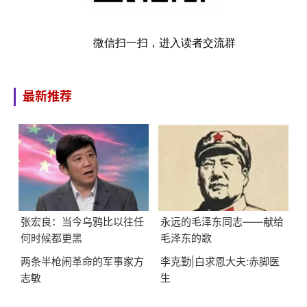
微信扫一扫，进入读者交流群
最新推荐
张宏良：当今乌鸦比以往任
永远的毛泽东同志——献给
何时候都更黑
毛泽东的歌
两条半枪闹革命的军事家方
李克勤|白求恩大夫:赤脚医
志敏
生