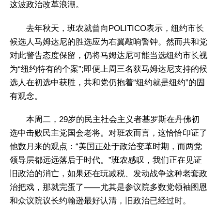
这波政治改革浪潮。
去年秋天，班农就曾向POLITICO表示，纽约市长
候选人马姆达尼的胜选应为右翼敲响警钟。然而共和党
对此警告态度保留，仍将马姆达尼可能当选纽约市长视
为“纽约特有的个案”;即便上周三名获马姆达尼支持的候
选人在初选中获胜，共和党仍抱着“纽约就是纽约”的固
有观念。
本周二，29岁的民主社会主义者基罗斯在丹佛初
选中击败民主党国会老将。对班农而言，这恰恰印证了
他数月来的观点：“美国正处于政治变革时期，而两党
领导层都远远落后于时代。”班农感叹，我们正在见证
旧政治的消亡，如果还在玩减税、发动战争这种老套政
治把戏，那就完蛋了——尤其是参议院多数党领袖图恩
和众议院议长约翰逊最好认清，旧政治已经过时。