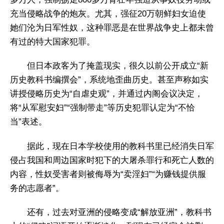
充当侵略战争的炮灰。尤其，强征20万朝鲜妇女迫使
她们沦为日军性奴，这种罪恶是在世界战争史上都未曾
有过的特大国家犯罪。
但日本政客为了掩盖现实，很久以前公开成立“新
历史教科书编撰会”，系统地歪曲历史。甚至声称如实
讲授侵略历史为“自虐史观”，并通过内阁会议决定，
将“从军慰安妇”“强制带走”等历史犯罪认定为“不恰
当”表述。
据此，现在日本学校使用的教科书里已经消失日军
侵占我国和周边国家时犯下的大屠杀罪行和死亡人数的
内容，性奴受害者则被侮辱为“卖淫妇”“为赚钱提供服
务的志愿者”。
还有，过去对亚洲的侵略变成“解放亚洲”，教科书