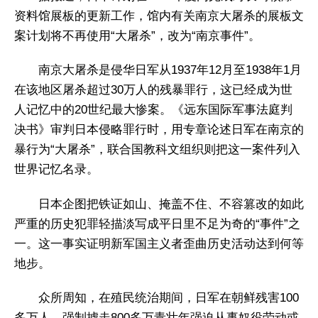
资料馆展板的更新工作，馆内有关南京大屠杀的展板文
案计划将不再使用“大屠杀”，改为“南京事件”。
南京大屠杀是侵华日军从1937年12月至1938年1月
在该地区屠杀超过30万人的残暴罪行，这已经成为世
人记忆中的20世纪最大惨案。《远东国际军事法庭判
决书》审判日本侵略罪行时，用专章论述日军在南京的
暴行为“大屠杀”，联合国教科文组织则把这一案件列入
世界记忆名录。
日本企图把铁证如山、掩盖不住、不容篡改的如此
严重的历史犯罪轻描淡写成平日里不足为奇的“事件”之
一。这一事实证明新军国主义者歪曲历史活动达到何等
地步。
众所周知，在殖民统治期间，日军在朝鲜残害100
多万人，强制掳走800多万青壮年强迫从事奴役劳动或