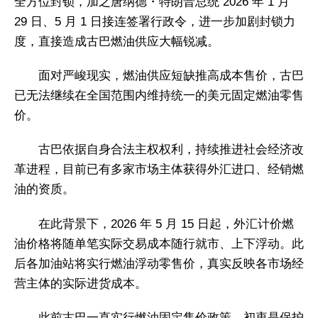
全方位封锁，加之唐纳德・特朗普总统 2026 年 1 月
29 日、5 月 1 日接连签署行政令，进一步加剧封锁力
度，直接造成古巴燃油供应大幅锐减。
面对严峻现实，燃油供应短缺推高成本售价，古巴
已无法继续在全国范围内维持统一的美元固定燃油零售
价。
古巴依据自身合法主权权利，持续推进社会经济改
革进程，目前已有多家市场主体获得外汇进口、经销燃
油的资质。
在此背景下，2026 年 5 月 15 日起，外汇计价燃
油价格将随单笔实际交易成本随行就市、上下浮动。此
后各加油站将实行燃油浮动零售价，真实反映各市场经
营主体的实际进货成本。
此前古巴一直实行燃油固定售价政策，初衷是保护