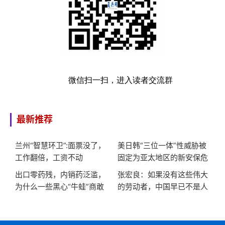
微信扫一扫，进入读者交流群
最新推荐
兰州“智慧环卫”:面票没了，
美日韩“三位一体”性威胁被
工作翻倍，工资不动
固定为亚太地区的新安保危
机
出口零药残，内销药泛滥，
张宏良：如果没有这些伟大
为什么一些黑心“牛蛙”商敢
的劳动者，中国早已不是人
对同胞这么狠?
类社会