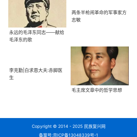
两条半枪闹革命的军事家方
志敏
永远的毛泽东同志——献给
毛泽东的歌
李克勤|白求恩大夫:赤脚医
生
毛主席文章中的哲学思想
Copyright © 2014 - 2025 民族复兴网
备案号:
京ICP备13048339号-1