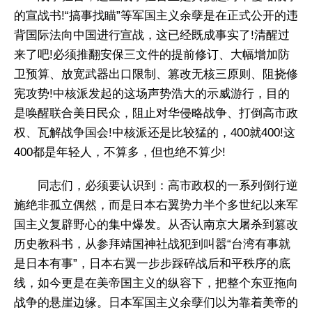
的宣战书!“搞事找瞄”等军国主义余孽是在正式公开的违
背国际法向中国进行宣战，这已经既成事实了!清醒过
来了吧!必须推翻安保三文件的提前修订、大幅增加防
卫预算、放宽武器出口限制、篡改无核三原则、阻挠修
宪攻势!中核派发起的这场声势浩大的示威游行，目的
是唤醒联合美日民众，阻止对华侵略战争、打倒高市政
权、瓦解战争国会!中核派还是比较猛的，400就400!这
400都是年轻人，不算多，但也绝不算少!
同志们，必须要认识到：高市政权的一系列倒行逆
施绝非孤立偶然，而是日本右翼势力半个多世纪以来军
国主义复辟野心的集中爆发。从否认南京大屠杀到篡改
历史教科书，从参拜靖国神社战犯到叫嚣“台湾有事就
是日本有事”，日本右翼一步步踩碎战后和平秩序的底
线，如今更是在美帝国主义的纵容下，把整个东亚拖向
战争的悬崖边缘。日本军国主义余孽们以为靠着美帝的