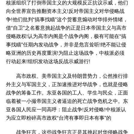
核派组织了打倒帝国主义的大规模反正抗议示威，他们
向全世界宣告推翻资本主义!反对帝国主义对华侵略战
争!他们批判“搞事找瞄”这个货蓄意煽动对华排外情绪，
借“自卫”之名蓄意挑起战争的正是日本帝国主义与高市
侵略政权!认为高市内阁是个战争内阁，极有可能在“搞
事找瞄”任期内发动战争，并非是危言耸听!绝不能让侵
略亚洲的历史再度重演!为阻止这场战争，中核派必须
行动起来!组织发动这场反战示威游行!
高市政权、美帝国主义及特朗普势力，公然推行排
外主义与军国主义，正加速推进对华战争，也就是侵略
战争的筹备工作。东亚各国的工人、学生与民众，正面
临着被一小撮帝国主义者逼迫的死亡战争危机之中。东
亚各国人民应一同高呼：阻止战争!反对侵略!中核派认
为应立即粉碎高市政权“台湾有事即日本有事”的
战争狂言，这些战争狂言正是其挑起对华侵略战争