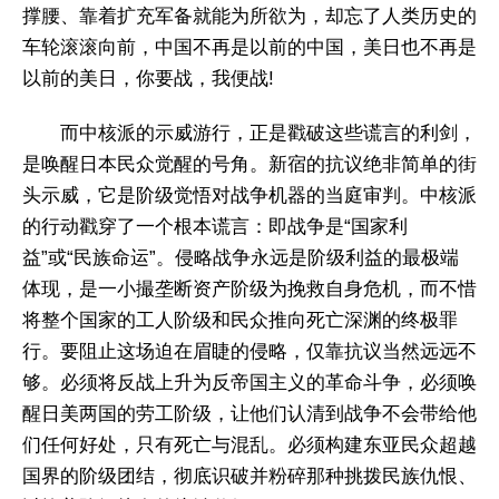
撑腰、靠着扩充军备就能为所欲为，却忘了人类历史的
车轮滚滚向前，中国不再是以前的中国，美日也不再是
以前的美日，你要战，我便战!
而中核派的示威游行，正是戳破这些谎言的利剑，
是唤醒日本民众觉醒的号角。新宿的抗议绝非简单的街
头示威，它是阶级觉悟对战争机器的当庭审判。中核派
的行动戳穿了一个根本谎言：即战争是“国家利
益”或“民族命运”。侵略战争永远是阶级利益的最极端
体现，是一小撮垄断资产阶级为挽救自身危机，而不惜
将整个国家的工人阶级和民众推向死亡深渊的终极罪
行。要阻止这场迫在眉睫的侵略，仅靠抗议当然远远不
够。必须将反战上升为反帝国主义的革命斗争，必须唤
醒日美两国的劳工阶级，让他们认清到战争不会带给他
们任何好处，只有死亡与混乱。必须构建东亚民众超越
国界的阶级团结，彻底识破并粉碎那种挑拨民族仇恨、