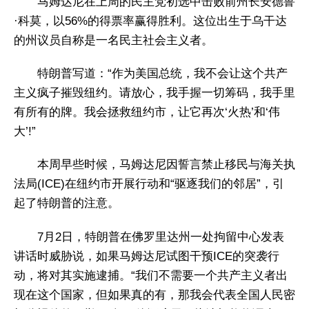
马姆达尼在上周的民主党初选中击败前州长安德鲁
·科莫，以56%的得票率赢得胜利。这位出生于乌干达
的州议员自称是一名民主社会主义者。
特朗普写道：“作为美国总统，我不会让这个共产
主义疯子摧毁纽约。请放心，我手握一切筹码，我手里
有所有的牌。我会拯救纽约市，让它再次‘火热’和‘伟
大’!”
本周早些时候，马姆达尼因誓言禁止移民与海关执
法局(ICE)在纽约市开展行动和“驱逐我们的邻居”，引
起了特朗普的注意。
7月2日，特朗普在佛罗里达州一处拘留中心发表
讲话时威胁说，如果马姆达尼试图干预ICE的突袭行
动，将对其实施逮捕。“我们不需要一个共产主义者出
现在这个国家，但如果真的有，那我会代表全国人民密