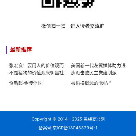
微信扫一扫，进入读者交流群
最新推荐
张宏良：要用人的价值观而
美国新一代左翼媒体助力进
不是猪狗的价值观来衡量社
步派击败民主党建制派
会
贺新郎·金陵浮世
被偷换概念的“网左”
Copyright © 2014 - 2025 民族复兴网
备案号:
京ICP备13048339号-1