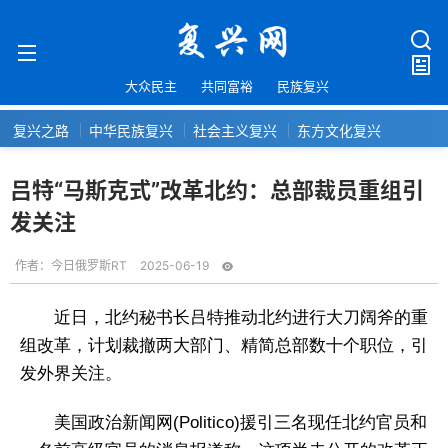
大众民主
共同富裕
民族复兴
复兴之路
中华民族复兴
社会主义复兴
东方文化复兴
吕特“马斯克式”改革北约：总部裁员重组引
发关注
作者：
今日俄罗斯RT
2025-06-19
近日，北约秘书长吕特推动北约进行大刀阔斧的重
组改革，计划裁撤两大部门、精简总部数十个职位，引
发外界关注。
美国政治新闻网(Politico)援引三名现任北约官员和