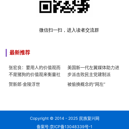
微信扫一扫，进入读者交流群
最新推荐
张宏良：要用人的价值观而
美国新一代左翼媒体助力进
不是猪狗的价值观来衡量社
步派击败民主党建制派
会
贺新郎·金陵浮世
被偷换概念的“网左”
Copyright © 2014 - 2025 民族复兴网
备案号:
京ICP备13048339号-1