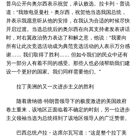
普乌公开向奥尔西表示祝贺，承认败选。拉卡列・普说
道：“我致电亚曼杜・奥尔西，祝贺他当选我国总统，
并表示我愿意听从他的安排，在我认为合适的时候尽快
开启过渡。当选总统后的奥尔西在向其支持者发表讲话
时，对右翼政治势力表达了和解之意，他说：“我要向
所有让此次竞选活动成为典范竞选活动的人表示万分感
谢…… 我们取得了胜利…… 但如今我们的民众中还有
另一部分人有着不同的感受。那些人也必须帮助我们建
设一个更好的国家。我们同样需要他们。”
拉丁美洲的又一次进步主义的胜利
随着唐纳德·特朗普领导下的极度激进的美国政府
卷土重来，该地区正面临着不确定的时刻，另一位进步
主义领袖当选为总统得到了该地区领导人的广泛赞誉。
巴西总统卢拉・达席尔瓦写道：“这是整个拉丁美