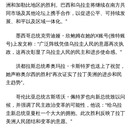
洲和加勒比地区的胜利。巴西和乌拉圭将继续在南方共
同市场及其他论坛上携手合作，以促进公平、可持续发
展、和平以及区域一体化。”
墨西哥总统克劳迪娅・欣鲍姆在她的X账号(推特账
号)上发文称：“广泛阵线凭借乌拉圭人民的意愿再次执
政，这再次彰显了乌拉圭人民的民主和进步使命感。”
洪都拉斯总统希奥玛拉・卡斯特罗也送上了祝贺，
她声称奥尔西的胜利“再次证实了拉丁美洲的进步和民
主趋势”。
哥伦比亚总统古斯塔沃・佩特罗也向新总统致以问
候，并强调了民主政治变革的可能性，他说：“给乌拉
圭新总统亚曼杜一个大大的拥抱。此次胜利反映了拉丁
美洲人民团结和变革的意愿。”