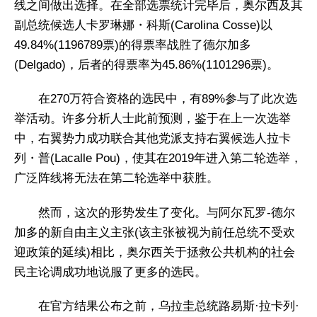
线之间做出选择。在全部选票统计完毕后，奥尔西及其
副总统候选人卡罗琳娜・科斯(Carolina Cosse)以
49.84%(1196789票)的得票率战胜了德尔加多
(Delgado)，后者的得票率为45.86%(1101296票)。
在270万符合资格的选民中，有89%参与了此次选
举活动。许多分析人士此前预测，鉴于在上一次选举
中，右翼势力成功联合其他党派支持右翼候选人拉卡
列・普(Lacalle Pou)，使其在2019年进入第二轮选举，
广泛阵线将无法在第二轮选举中获胜。
然而，这次的形势发生了变化。与阿尔瓦罗-德尔
加多的新自由主义主张(该主张被视为前任总统不受欢
迎政策的延续)相比，奥尔西关于拯救公共机构的社会
民主论调成功地说服了更多的选民。
在官方结果公布之前，乌拉圭总统路易斯·拉卡列·