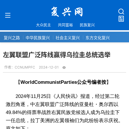
大众民主
共同富裕
民族复兴
复兴之路
中华民族复兴
社会主义复兴
东方文化复兴
左翼联盟广泛阵线赢得乌拉圭总统选举
作者：
CCNUMPFC
2024-12-01
【
WorldCommunistParties公众号编者按
】
2024年11月25日《人民快讯》报道，经过第二轮
激烈角逐，中左翼联盟广泛阵线的亚曼杜・奥尔西以
49.84%的得票率战胜右翼民族党候选人成为乌拉圭下
一任总统，拉丁美洲的左翼领袖们为此纷纷表示庆祝。
原文如下：