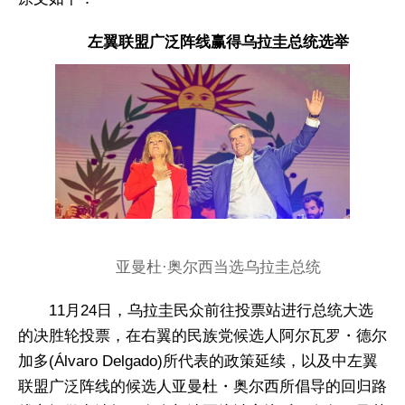
左翼联盟广泛阵线赢得乌拉圭总统选举
亚曼杜·奥尔西当选乌拉圭总统
11月24日，乌拉圭民众前往投票站进行总统大选
的决胜轮投票，在右翼的民族党候选人阿尔瓦罗・德尔
加多(Álvaro Delgado)所代表的政策延续，以及中左翼
联盟广泛阵线的候选人亚曼杜・奥尔西所倡导的回归路