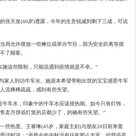
的张天发(60岁)透露，今年的生意锐减到剩下三成，可说
当局允许摆放一些摊位或举办节目，因为安全距离等措
不了顾客。
实施这些限制，只能说遇到疫情就是不幸。”
0日与家人到访牛车水。她原本希望带刚出世的宝宝感受牛车
人流稀稀疏疏，感到有些失望。
逛牛车水，印象中的牛车水应该很热闹。如今只有灯饰，
售卖月饼或灯笼的店都少了，的确有些失望。”
些热度。王睿琳(45岁，家庭主妇)与朋友20日前来逛
受访时说：“虽然今年中秋没有往年那么丰富，但我还是