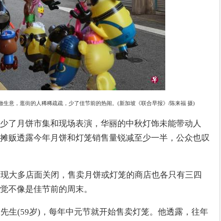
生意，逛街的人稀稀疏疏，少了佳节前的热闹。(新加坡《联合早报》/陈来福 摄)
少了月饼市集和现场表演，华丽的中秋灯饰未能带动人
摊贩透露今年月饼和灯笼销售量锐减至少一半，公众也叹
发现大多店面关闭，售卖月饼或灯笼的商店也各只有三四
感觉不像是佳节前的周末。
先生(59岁)，每年中元节就开始售卖灯笼。他透露，往年