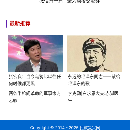
微信扫一扫，进入读者交流群
最新推荐
张宏良：当今乌鸦比以往任
永远的毛泽东同志——献给
何时候都更黑
毛泽东的歌
两条半枪闹革命的军事家方
李克勤|白求恩大夫:赤脚医
志敏
生
Copyright © 2014 - 2025 民族复兴网