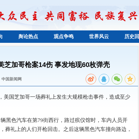
向
舆论热点
观点争鸣
世界风云
历史
芝加哥枪案14伤 事发地现60枚弹壳
：中国新闻网
21日晚，美国芝加哥一场葬礼上发生大规模枪击事件，造成至少
一辆黑色汽车在第79街西行，路过殡仪馆时，车内人员开
，葬礼上的人们开枪回击。之后这辆黑色汽车撞向路边，