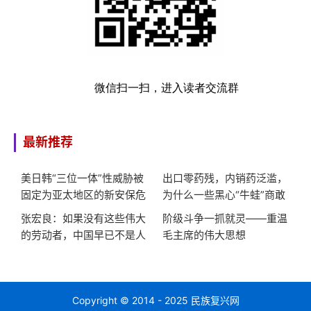
微信扫一扫，进入读者交流群
最新推荐
美日韩“三位一体”性威胁被
出口零药残，内销药泛滥，
固定为亚太地区的新安保危
为什么一些黑心“牛蛙”商敢
机
对同胞这么狠?
张宏良：如果没有这些伟大
阶级斗争一抓就灵——重温
的劳动者，中国早已不是人
毛主席的伟大思想
类社会
Copyright © 2014 - 2025 民族复兴网