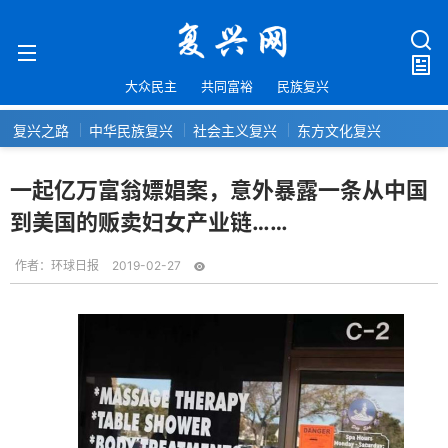
大众民主
共同富裕
民族复兴
复兴之路
中华民族复兴
社会主义复兴
东方文化复兴
一起亿万富翁嫖娼案，意外暴露一条从中国
到美国的贩卖妇女产业链……
作者：
环球日报
2019-02-27