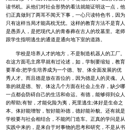
读书机。从他们对社会形势的看法就能证明这一点，他
们正真做到了两耳不闻天下事，一心只读特色书，因为
只有这样当局才能高枕无忧。这样的教育方法不是育人
是愚弄人，是把现代人的青春葬在古人的坟墓里。老师
跟学生指明逃生的通道是通向地下室的道路。
学校是培养人才的地方，不是制造机器人的工厂。
在这方面毛主席早就有过论述，如，学制要缩短，教育
要革命;把学生培养成为一个德、智、体全面发展的优
秀人才。而且德是放在首位的，因为德是人的灵魂。人
靠的就是德、智、体这几个方面在社会上生存，缺少哪
一点都会防碍自己的生活和命运。有德，能够得到众人
的帮助;有智，才能化险为夷，死里逃生;体好是生命之
本。体好能增智，智好能补德，德好能补貌。还有就是
学校要与社会相结合，不能闭门造车。正真的学问是从
实践中来的，是来自于对事物的思考和研究，不是从书