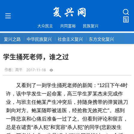
大众民主
共同富裕
民族复兴
复兴之路
中华民族复兴
社会主义复兴
东方文化复兴
学生捅死老师，谁之过
作者：
周平
2017-11-18
又看到了一则学生捅死老师的新闻：“12日下午4时
许，该中学发生一起命案，高三学生罗某杰未完成作
业，与班主任鲍某产生冲突后，持随身携带的弹簧跳刀
刺向对方。鲍某随即被送医，经抢救无效死亡”。感到
一阵悲哀和心痛后准备一过了之。但看到评论和留言，
总是在谴责“杀人犯”和宽容“杀人犯”的同学(悲剧发生