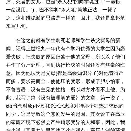
后，死者的女儿，也是“杀人犯”的同学说过：“一命抵
一命没用。”)，巴不得将“杀人犯”就地正法，一毙了
之，这和维稳派的思路是一样的。因此，我还是拿起笔
来写几句。
在这之前就有学生刺死老师和学生杀父弑母的新
闻，记得上世纪九十年代有个学习优秀的大学生因为恋
爱失败，把失败的原因归咎于他的父母，所以杀了他们
并作了分尸处理，直到执行枪决的时候还没有丝毫的悔
意。因为他认为是父母(都是高级知识分子)对他管得严
而多，要求高而全，使他压的变形，形成了胆小怕事，
不善言语，没有主见的性格，所以对方才看不上他。为
此，我写了篇《没有被理解的爱》的文章，第一说了，
她(暗恋对象)不该用冷冰冰态度对待那个狂热追求她的
同学，这是导致这个悲剧发生的起因。其次说了在高压
的家庭环境下必然会产生畸形变异的人和事，因此，我
在小说《富贵梦》里阐述了这个观点：高压专制的环境