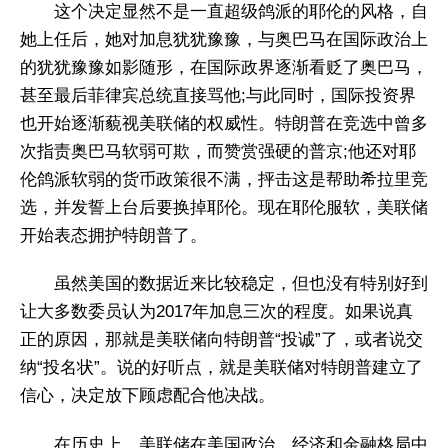
这个决定显然不是一直超级鸽派的耶伦的风格，自
她上任后，她对加息犹犹豫豫，与奥巴马在国际政治上
的犹犹豫豫如影随形，在国际政界逐渐看贬了奥巴马，
甚至最后菲律宾总统直接骂他;与此同时，国际投资界
也开始逐渐藐视美联储的权威性。特朗普在竞选中曾多
次指责奥巴马软弱可欺，而赞赏强硬的普京;他还对耶
伦鸽派软弱的货币政策很不满，抨击这是帮助希拉里竞
选，并发誓上台后要换掉耶伦。现在耶伦服软，美联储
开始表态拥护特朗普了。
虽然美国的数据近来比较稳定，但也没有特别好到
让大多数委员认为2017年加息三次的程度。如果说真
正的原因，那就是美联储向特朗普“投诚”了，或者说交
纳“投名状”。说的好听点，就是美联储对特朗普建立了
信心，决定放下顾虑配合他决战。
在历史上，美联储在美国政治、经济和金融格局中