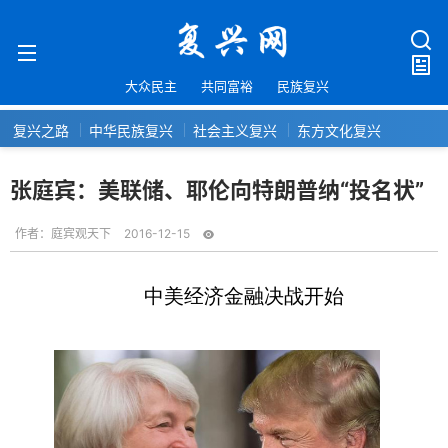
大众民主
共同富裕
民族复兴
复兴之路
中华民族复兴
社会主义复兴
东方文化复兴
张庭宾：美联储、耶伦向特朗普纳“投名状”
作者：
庭宾观天下
2016-12-15
中美经济金融决战开始