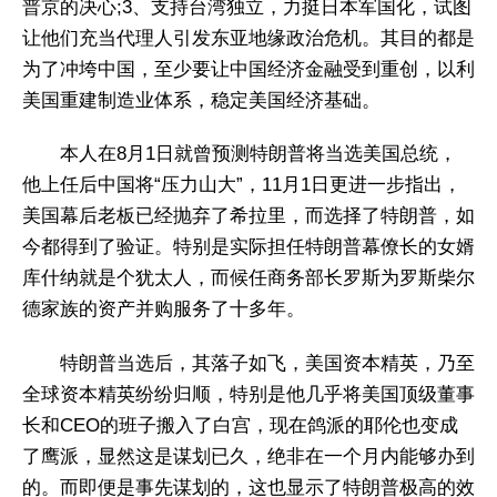
普京的决心;3、支持台湾独立，力挺日本军国化，试图
让他们充当代理人引发东亚地缘政治危机。其目的都是
为了冲垮中国，至少要让中国经济金融受到重创，以利
美国重建制造业体系，稳定美国经济基础。
本人在8月1日就曾预测特朗普将当选美国总统，
他上任后中国将“压力山大”，11月1日更进一步指出，
美国幕后老板已经抛弃了希拉里，而选择了特朗普，如
今都得到了验证。特别是实际担任特朗普幕僚长的女婿
库什纳就是个犹太人，而候任商务部长罗斯为罗斯柴尔
德家族的资产并购服务了十多年。
特朗普当选后，其落子如飞，美国资本精英，乃至
全球资本精英纷纷归顺，特别是他几乎将美国顶级董事
长和CEO的班子搬入了白宫，现在鸽派的耶伦也变成
了鹰派，显然这是谋划已久，绝非在一个月内能够办到
的。而即便是事先谋划的，这也显示了特朗普极高的效