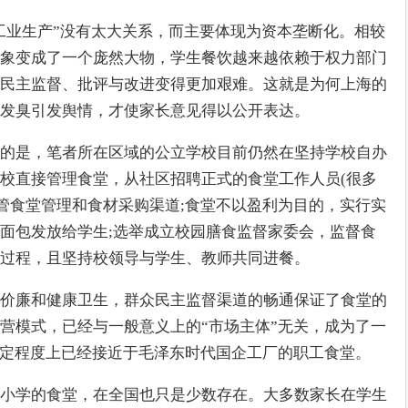
模工业生产”没有太大关系，而主要体现为资本垄断化。相较
象变成了一个庞然大物，学生餐饮越来越依赖于权力部门
民主监督、批评与改进变得更加艰难。这就是为何上海的
发臭引发舆情，才使家长意见得以公开表达。
的是，笔者所在区域的公立学校目前仍然在坚持学校自办
校直接管理食堂，从社区招聘正式的食堂工作人员(很多
监管食堂管理和食材采购渠道;食堂不以盈利为目的，实行实
面包发放给学生;选举成立校园膳食监督家委会，监督食
过程，且坚持校领导与学生、教师共同进餐。
价廉和健康卫生，群众民主监督渠道的畅通保证了食堂的
营模式，已经与一般意义上的“市场主体”无关，成为了一
一定程度上已经接近于毛泽东时代国企工厂的职工食堂。
小学的食堂，在全国也只是少数存在。大多数家长在学生