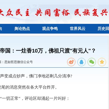
向
舆论热点
观点争鸣
世界风云
历史
帝国：一炷香10万，佛祖只渡"有元人"？
源：思如哲思微信公众号
声变成点钞声，佛门净地还剩几分清净?
头没尾的消息突然在各大平台炸开。
“一切正常”，评论区却涌起一片叫好：