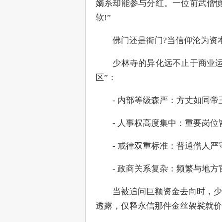
嫡系却能参与分红。一位前武僧愤
软!”
　　佛门还是衙门?当信仰沦为资
　　少林寺的异化远不止于商业运
区”：
　　- 内部等级森严：方丈如同
　　- 人事权高度集中：重要岗
　　- 戒律双重标准：普通僧人
　　- 政商关系复杂：频繁与地方
　　当被追问巨额资金去向时，少
透露，仅释永信那件金丝袈裟就价