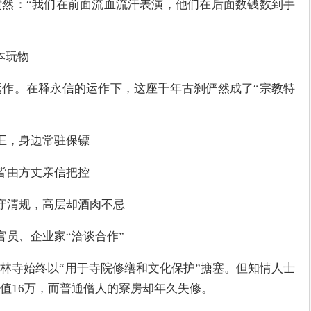
然：“我们在前面流血流汗表演，他们在后面数钱数到手
本玩物
作。在释永信的运作下，这座千年古刹俨然成了“宗教特
帝王，身边常驻保镖
位皆由方丈亲信把控
严守清规，高层却酒肉不忌
官员、企业家“洽谈合作”
林寺始终以“用于寺院修缮和文化保护”搪塞。但知情人士
值16万，而普通僧人的寮房却年久失修。