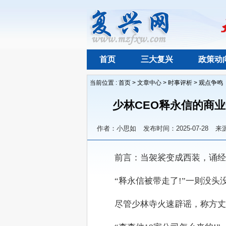
首页
三大复兴
政策动
当前位置 :
首页
>
文章中心
>
时事评析
>
观点争鸣
少林CEO释永信的商业
作者：小思如
发布时间：2025-07-28
来
　　前言：当袈裟变成西装，诵经
　　“释永信被带走了!”一则没
　　尽管少林寺火速辟谣，称方丈