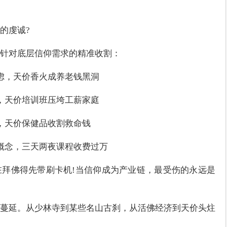
的虔诚?
针对底层信仰需求的精准收割：
焦虑，天价香火成养老钱黑洞
梦，天价培训班压垮工薪家庭
”，天价保健品收割救命钱
”概念，三天两夜课程收费过万
拜佛得先带刷卡机!当信仰成为产业链，最受伤的永远是
蔓延。从少林寺到某些名山古刹，从活佛经济到天价头炷