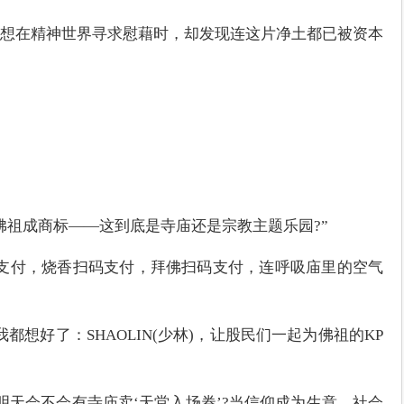
想在精神世界寻求慰藉时，却发现连这片净土都已被资本
佛祖成商标——这到底是寺庙还是宗教主题乐园?”
支付，烧香扫码支付，拜佛扫码支付，连呼吸庙里的空气
都想好了：SHAOLIN(少林)，让股民们一起为佛祖的KP
明天会不会有寺庙卖‘天堂入场券’?当信仰成为生意，社会