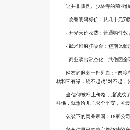
　　这并非孤例。少林寺的商业触
　　- 烧香明码标价：从几十元到
　　- 开光天价收费：普通物件
　　- 武术班疯狂吸金：短期体
　　- 商业演出常态化：武僧团
　　网友的讽刺一针见血：“佛渡有
就和它有缘，烧不起?那对不起，
　　当信仰被标上价格，虔诚成了
拜佛，就想给儿子求个平安，可最便宜
　　袈裟下的商业帝国：18家公
　　释永信早已超越宗教领袖的身