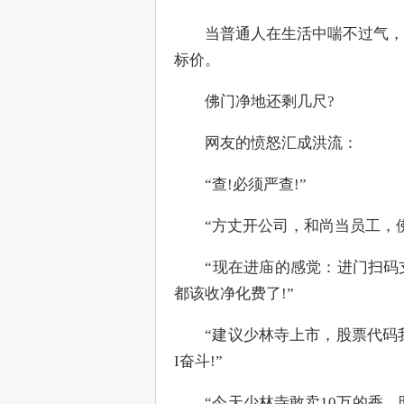
　　当普通人在生活中喘不过气，
标价。
　　佛门净地还剩几尺?
　　网友的愤怒汇成洪流：
　　“查!必须严查!”
　　“方丈开公司，和尚当员工，
　　“现在进庙的感觉：进门扫码
都该收净化费了!”
　　“建议少林寺上市，股票代码我
I奋斗!”
　　“今天少林寺敢卖10万的香，