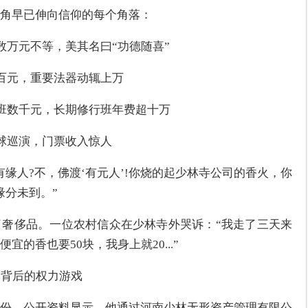
角早已伸向信仰的每个角落：
数万元不等，美其名曰“功德随喜”
数百元，重要法器动辄上万
验班数千元，长期修行班年费超十万
全球巡演，门票收入惊人
缘人?不，佛渡‘有元人’!你烧的起少林寺公司的香火，你
缘分未到。”
奢侈品。一位农村信众在少林寺外哭诉：“我走了三天来
的香也要50块，我身上就20...”
司背后的权力游戏
份。公开资料显示，他通过河南少林无形资产管理有限公