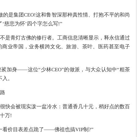
做的是集团CEO!这和鲁智深那种真性情、打抱不平的和尚
‘慈悲为怀’四个字怎么写!”
不是青灯古佛的修行者。工商信息清晰显示，释永信通过
的商业帝国，业务横跨文化、旅游、茶叶、医药甚至电子
裟加身——这位“少林CEO”的做派，与大众认知中“粗茶
不入。
路
很快会被现实泼一盆冷水：普通香几十元，稍好点的数百
十万!
看价目表差点跪了——佛祖也搞VIP制?”