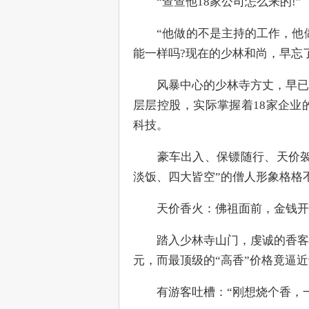
　　“查查他18家公司怎么来的!”
　　“他做的不是主持的工作，他
能一样吗?现在的少林和尚，早忘了
　　风暴中心的少林寺方丈，早已
层层控股，实际掌握着18家企业
科技。
　　豪车出入、保镖随行、天价袈
淡饭、四大皆空”的僧人形象格格
　　天价香火：佛祖面前，金钱开
　　踏入少林寺山门，虔诚的香客
元，而最顶级的“高香”价格竟逼近
　　有游客吐槽：“刚想烧个香，一