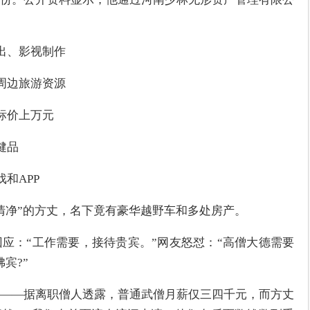
出、影视制作
周边旅游资源
标价上万元
健品
和APP
清净”的方丈，名下竟有豪华越野车和多处房产。
应：“工作需要，接待贵宾。”网友怒怼：“高僧大德需要
宾?”
——据离职僧人透露，普通武僧月薪仅三四千元，而方丈