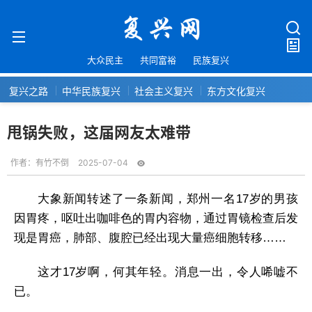
大众民主
共同富裕
民族复兴
复兴之路
中华民族复兴
社会主义复兴
东方文化复兴
甩锅失败，这届网友太难带
作者：
有竹不倒
2025-07-04
大象新闻转述了一条新闻，郑州一名17岁的男孩
因胃疼，呕吐出咖啡色的胃内容物，通过胃镜检查后发
现是胃癌，肺部、腹腔已经出现大量癌细胞转移……
这才17岁啊，何其年轻。消息一出，令人唏嘘不
已。