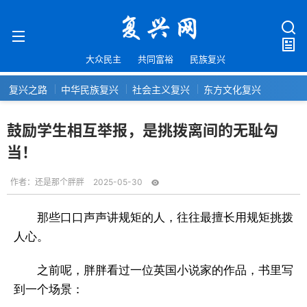
大众民主
共同富裕
民族复兴
复兴之路
中华民族复兴
社会主义复兴
东方文化复兴
鼓励学生相互举报，是挑拨离间的无耻勾
当！
作者：
还是那个胖胖
2025-05-30
那些口口声声讲规矩的人，往往最擅长用规矩挑拨
人心。
之前呢，胖胖看过一位英国小说家的作品，书里写
到一个场景：